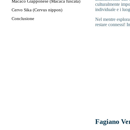
Macaco Giapponese (Macaca fuscata)
culturalmente impor
individuale e i luo
Cervo Sika (Cervus nippon)
Conclusione
Nel mentre esplorat
restare connessi! I
Fagiano Ver