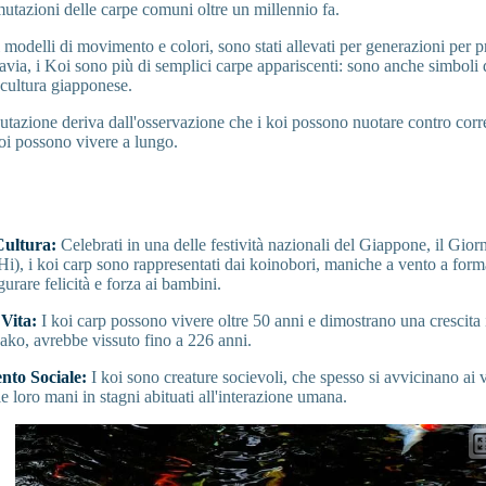
utazioni delle carpe comuni oltre un millennio fa.
 modelli di movimento e colori, sono stati allevati per generazioni per p
tavia, i Koi sono più di semplici carpe appariscenti: sono anche simboli 
 cultura giapponese.
putazione deriva dall'osservazione che i koi possono nuotare contro cor
oi possono vivere a lungo.
Cultura:
Celebrati in una delle festività nazionali del Giappone, il Gio
), i koi carp sono rappresentati dai koinobori, maniche a vento a form
gurare felicità e forza ai bambini.
 Vita:
I koi carp possono vivere oltre 50 anni e dimostrano una crescita
ko, avrebbe vissuto fino a 226 anni.
to Sociale:
I koi sono creature socievoli, che spesso si avvicinano ai vi
 loro mani in stagni abituati all'interazione umana.