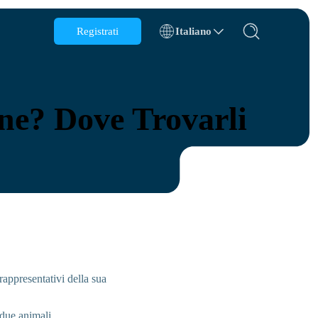
Registrati
Italiano
Belgio
Brunei
ne? Dove Trovarli
Cile
Cina
Repubblica Ceca
Danimarca
Estonia
rappresentativi della sua
s
 due animali