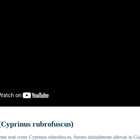
(Cyprinus rubrofuscus)
ente noti come Cyprinus rubrofuscus, furono inizialmente allevati in Gia