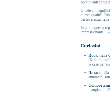
accattivanti come m
Grazie ai magnifici
queste qualità. Tut
perseveranza nella
In parte, questa re
impressionante, i k
Curiosità
Ruolo nella 
(Kodomo no Hi
le case per au
Durata della
chiamato Hana
Comportamen
mangiano dalle