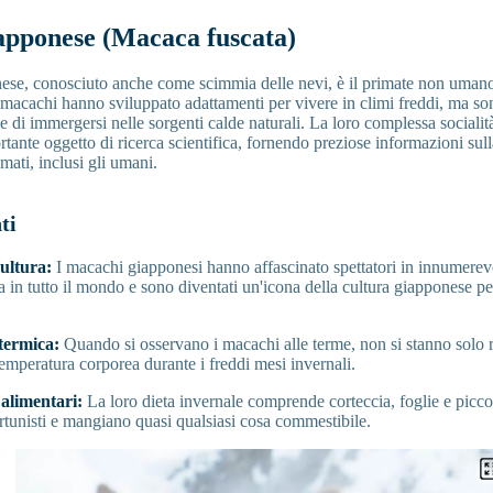
pponese (Macaca fuscata)
se, conosciuto anche come scimmia delle nevi, è il primate non umano
macachi hanno sviluppato adattamenti per vivere in climi freddi, ma so
le di immergersi nelle sorgenti calde naturali. La loro complessa sociali
tante oggetto di ricerca scientifica, fornendo preziose informazioni sull
mati, inclusi gli umani.
ti
cultura:
I macachi giapponesi hanno affascinato spettatori in innumerev
a in tutto il mondo e sono diventati un'icona della cultura giapponese per
termica:
Quando si osservano i macachi alle terme, non si stanno solo r
emperatura corporea durante i freddi mesi invernali.
alimentari:
La loro dieta invernale comprende corteccia, foglie e picco
rtunisti e mangiano quasi qualsiasi cosa commestibile.