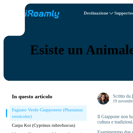
Destinazione
Supporto
Itinerario di viaggio
eSIM locali
All Destinaziones
All Destinaziones
Albania
Canada
eSIM regionali
Esiste un Animal
Bulgaria
Congo
Repubblica Dom
In questo articolo
Scritto da
19 novembr
Fagiano Verde Giapponese (Phasianus
versicolor)
Il Giappone non ha 
cultura e tradizioni
Carpa Koi (Cyprinus rubrofuscus)
Esamineremo due dei