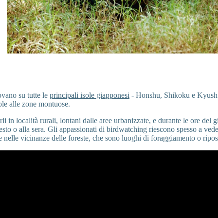
rovano su tutte le
principali isole giapponesi
- Honshu, Shikoku e Kyushu 
ole alle zone montuose.
rli in località rurali, lontani dalle aree urbanizzate, e durante le ore del 
presto o alla sera. Gli appassionati di birdwatching riescono spesso a vede
 nelle vicinanze delle foreste, che sono luoghi di foraggiamento o riposo