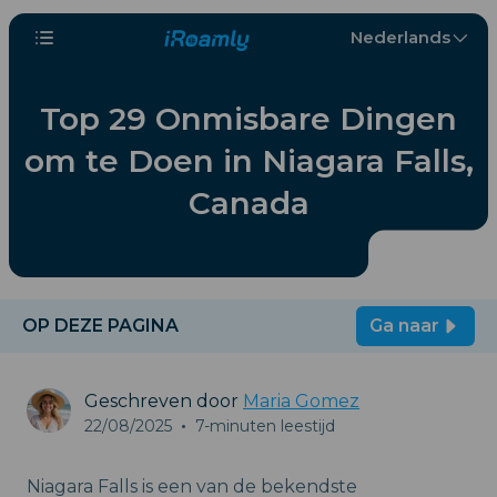
Nederlands
Top 29 Onmisbare Dingen
om te Doen in Niagara Falls,
Canada
OP DEZE PAGINA
Ga naar
Geschreven door
Maria Gomez
22/08/2025
•
7-minuten leestijd
Niagara Falls is een van de bekendste