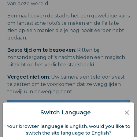
van deze wereld.
Eenmaal boven de stad is het een geweldige kans
om fantastische foto's te maken en de Falls te
zien op een manier die je nog nooit eerder hebt
gedaan.
Beste tijd om te bezoeken
: Ritten bij
zonsondergang of 's nachts bieden een magisch
uitzicht op het verlichte stadsbeeld.
Vergeet niet om
: Uw camera's en telefoons vast
te zetten om te voorkomen dat ze wegglijden
terwijl u in beweging bent.
Switch Language
Your browser language is English, would you like to
switch the site language to English?