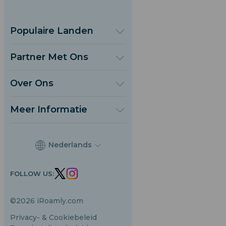
Populaire Landen
Verenigde Staten
Verenigd Koninkrijk
Partner Met Ons
Turkije
Groothandelsplatform
Frankrijk
Verwijs & Verdien
Over Ons
Thailand
Affiliate Programmama
Over iRoamly
Japan
API Documenten
Neem Contact Op
Italië
Meer Informatie
India
Ondersteuningscentrum
Spanje
Gegevenscalculator
eSIM Beoordelingen
Nederlands
Auteursteam
Ondersteunde eSIM-apparaten
FOLLOW US:
eSIM-kennis
©2026 iRoamly.com
Privacy- & Cookiebeleid