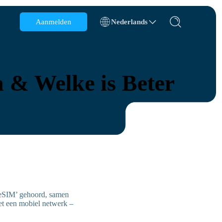
Aanmelden
Nederlands
België
Brunei
n & Welke is Beter
Chili
China
Tsjechië
Denemarken
Estland
 ‘eSIM’ gehoord, samen
et een mobiel netwerk –
s