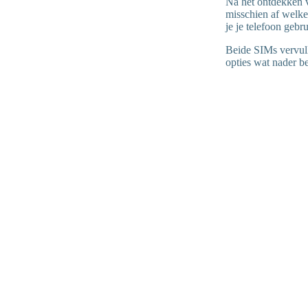
Na het ontdekken 
misschien af welke 
je je telefoon gebr
Beide SIMs vervull
opties wat nader b