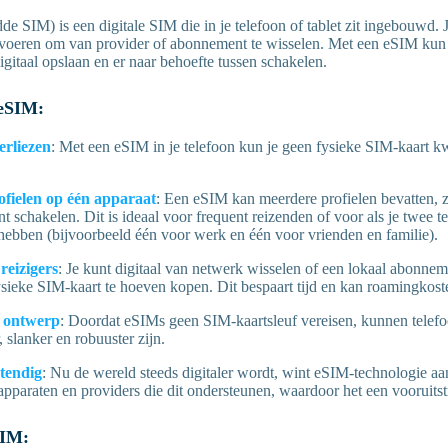
e SIM) is een digitale SIM die in je telefoon of tablet zit ingebouwd. 
te voeren om van provider of abonnement te wisselen. Met een eSIM kun
igitaal opslaan en er naar behoefte tussen schakelen.
 eSIM:
erliezen
: Met een eSIM in je telefoon kun je geen fysieke SIM-kaart kw
fielen op één apparaat
: Een eSIM kan meerdere profielen bevatten, 
nt schakelen. Dit is ideaal voor frequent reizenden of voor als je twee
 hebben (bijvoorbeeld één voor werk en één voor vrienden en familie).
reizigers
: Je kunt digitaal van netwerk wisselen of een lokaal abonne
sieke SIM-kaart te hoeven kopen. Dit bespaart tijd en kan roamingkos
 ontwerp
: Doordat eSIMs geen SIM-kaartsleuf vereisen, kunnen tele
 slanker en robuuster zijn.
tendig
: Nu de wereld steeds digitaler wordt, wint eSIM-technologie aan
pparaten en providers die dit ondersteunen, waardoor het een vooruitst
SIM: