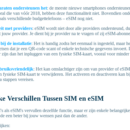
paraten ondersteunen het
: de meeste nieuwe smartphones ondersteun
ral die van vóór 2018, hebben deze functionaliteit niet. Bovendien o
oals verschillende budgettelefoons – eSIM nog niet.
eit met providers
: eSIM wordt niet door alle providers ondersteund, dus
t jouw provider. Je dient bij je provider na te vragen of zij eSIM-abon
bij de installatie
: Het is handig zodra het eenmaal is ingesteld, maar h
isen dat je een QR-code scant of enkele technische gegevens invoert. 
 zijn dan het inpluggen van een fysieke SIM-kaart, vooral voor minder
ebruiksvriendelijk
: Het kan omslachtiger zijn om van provider of eSIM-
 fysieke SIM-kaart te verwijderen. Het activeren en deactiveren kan b
a stappen vereisen.
ke Verschillen Tussen SIM en eSIM
 als eSIM's vervullen dezelfde functie, maar er zijn enkele belangrijke
de een beter bij jouw wensen past dan de ander.
ijken: