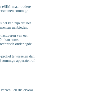
en eSIM, maar oudere
ndersteunen sommige
 het kan zijn dat het
nementen aanbieden.
et activeren van een
Dit kan soms
 technisch onderlegde
profiel te wisselen dan
ij sommige apparaten of
 verschillen die ervoor