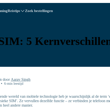
uning
Reistips
Zoek bestellingen
A - E
A - E
F - I
F - I
J - O
J - O
P - S
P - S
T - V
T - V
Oostenrijk
Europa
Wit-Rusland
SIM: 5 Kernverschille
Cambodja
Canada
Kroatië
Cyprus
epubliek
Ecuador
Egypte
n door
Aarav Singh
•
6-min leestijd
rende wereld van mobiele technologie heb je waarschijnlijk al de term
sieke SIM’. Ze vervullen dezelfde functie – ze verbinden je telefoon m
Explore All Bestemming
n heel andere manier.