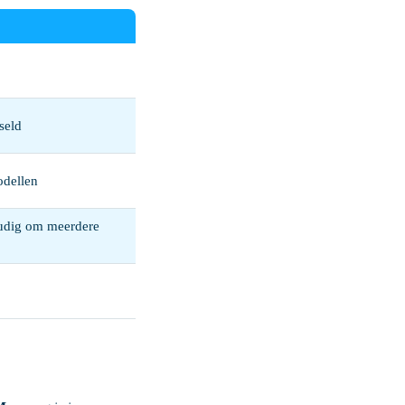
seld
odellen
oudig om meerdere