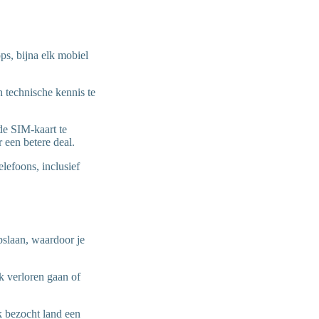
ps, bijna elk mobiel
n technische kennis te
 de SIM-kaart te
 een betere deal.
lefoons, inclusief
pslaan, waardoor je
 verloren gaan of
lk bezocht land een