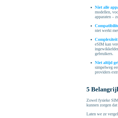
Niet alle ap
modellen, voo
apparaten – z
Compatibilit
niet werkt me
Complexiteit 
eSIM kan vere
ingewikkelder
gebruikers.
Niet altijd g
simpelweg een
providers extr
5 Belangrij
Zowel fysieke SIM's
kunnen zorgen dat 
Laten we ze vergel