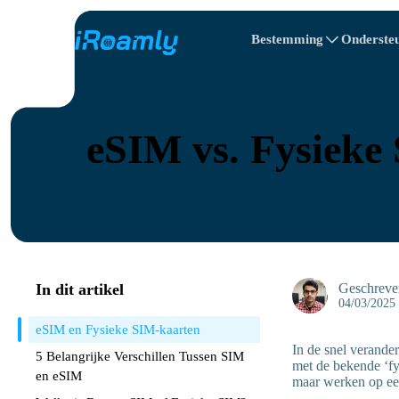
Bestemming
Onderste
Lokale eSIMs
Reisroute
All Bestemmings
All Bestemmings
Albanië
China
Regionale eSIMs
eSIM vs. Fysieke 
Bulgarije
Congo
Dominicaanse R
In dit artikel
Geschreve
04/03/2025
eSIM en Fysieke SIM-kaarten
In de snel verande
5 Belangrijke Verschillen Tussen SIM
met de bekende ‘fy
en eSIM
maar werken op ee