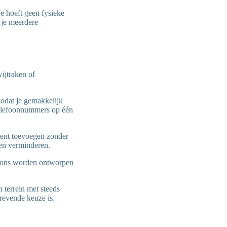
Je hoeft geen fysieke
 je meerdere
ijtraken of
zodat je gemakkelijk
 telefoonnummers op één
ment toevoegen zonder
ten verminderen.
foons worden ontworpen
 terrein met steeds
revende keuze is.