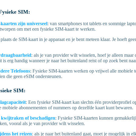
Fysieke SIM:
kaarten zijn universeel
: van smartphones tot tablets en sommige lapto
ntworpen om met een fysieke SIM-kaart te werken.
: plaats de SIM-kaart in je apparaat en je bent meteen klaar. Je hoeft gee
rdraagbaarheid
: als je van provider wilt wisselen, hoef je alleen maar
 is erg handig wanneer je naar het buitenland reist of op zoek bent naar
dere Telefoons
: Fysieke SIM-kaarten werken op vrijwel alle mobiele te
len die geen eSIM ondersteunen.
sieke SIM:
lagcapaciteit
: Een fysieke SIM-kaart kan slechts één providerprofiel o
e mobiele abonnementen of nummers op dezelfde kaart kunt bewaren.
kwijtraken of beschadigen
: Fysieke SIM-kaarten kunnen gemakkelijk
en, vooral als je van provider wilt wisselen.
jdens het reizen
: als je naar het buitenland gaat, moet je mogelijk in e