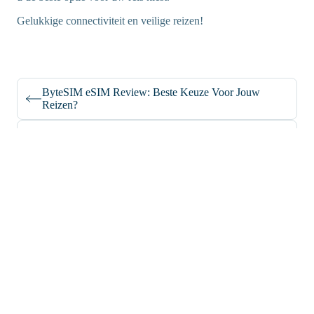
Gelukkige connectiviteit en veilige reizen!
ByteSIM eSIM Review: Beste Keuze Voor Jouw
Reizen?
Nomad eSIM Review: Is Het De Beste Keuze Voor
Reizigers?
support@iroamly.com