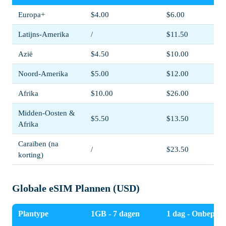
Europa+
$4.00
$6.00
Latijns-Amerika
/
$11.50
Azië
$4.50
$10.00
Noord-Amerika
$5.00
$12.00
Afrika
$10.00
$26.00
Midden-Oosten &
$5.50
$13.50
Afrika
Caraïben (na
/
$23.50
korting)
Globale eSIM Plannen (USD)
Plantype
1GB - 7 dagen
1 dag - Onbeperk