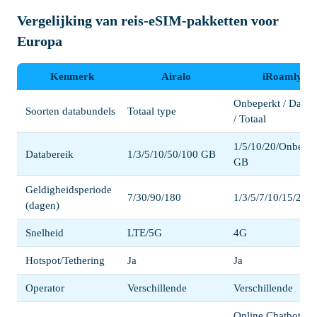
Vergelijking van reis-eSIM-pakketten voor
Europa
Kenmerk
Airalo
iRoamly
Onbeperkt / Dageli
Soorten databundels
Totaal type
/ Totaal
1/5/10/20/Onbeper
Databereik
1/3/5/10/50/100 GB
GB
Geldigheidsperiode
7/30/90/180
1/3/5/7/10/15/20/3
(dagen)
Snelheid
LTE/5G
4G
Hotspot/Tethering
Ja
Ja
Operator
Verschillende
Verschillende
Online Chatbot /