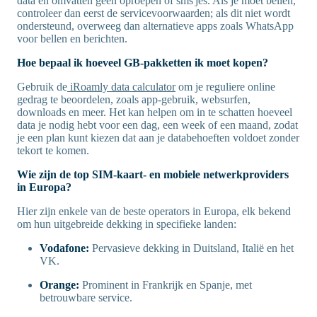
data en omvatten geen oproepen of sms'jes. Als je moet bellen,
controleer dan eerst de servicevoorwaarden; als dit niet wordt
ondersteund, overweeg dan alternatieve apps zoals WhatsApp
voor bellen en berichten.
Hoe bepaal ik hoeveel GB-pakketten ik moet kopen?
Gebruik de
iRoamly data calculator
om je reguliere online
gedrag te beoordelen, zoals app-gebruik, websurfen,
downloads en meer. Het kan helpen om in te schatten hoeveel
data je nodig hebt voor een dag, een week of een maand, zodat
je een plan kunt kiezen dat aan je databehoeften voldoet zonder
tekort te komen.
Wie zijn de top SIM-kaart- en mobiele netwerkproviders
in Europa?
Hier zijn enkele van de beste operators in Europa, elk bekend
om hun uitgebreide dekking in specifieke landen:
Vodafone:
Pervasieve dekking in Duitsland, Italië en het
VK.
Orange:
Prominent in Frankrijk en Spanje, met
betrouwbare service.