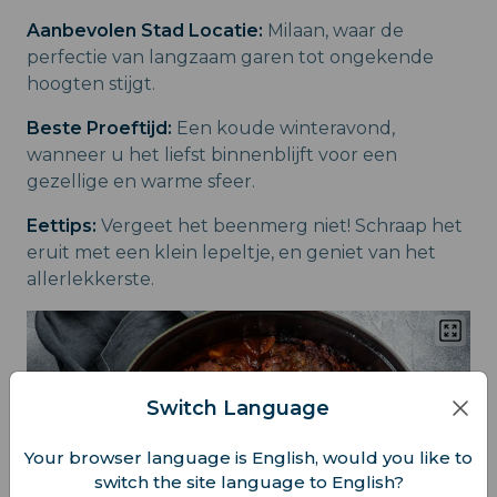
Aanbevolen Stad Locatie:
Milaan, waar de
perfectie van langzaam garen tot ongekende
hoogten stijgt.
Beste Proeftijd:
Een koude winteravond,
wanneer u het liefst binnenblijft voor een
gezellige en warme sfeer.
Eettips:
Vergeet het beenmerg niet! Schraap het
eruit met een klein lepeltje, en geniet van het
allerlekkerste.
Switch Language
Your browser language is English, would you like to
switch the site language to English?