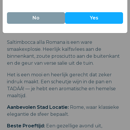
No
Yes
11. Saltimbocca alla Romana
Saltimbocca alla Romana is een ware
smaakexplosie. Heerlijk kalfsvlees aan de
binnenkant, zoute prosciutto aan de buitenkant
en de geur van verse salie uit de tuin.
Het is een mooi en heerlijk gerecht dat zeker
indruk maakt. Een scheutje wijn in de pan en
TADÁÁ! — je hebt een aromatische en hemelse
maaltijd.
Aanbevolen Stad Locatie:
Rome, waar klassieke
elegantie de sfeer bepaalt.
Beste Proeftijd:
Een gezellige avond uit,