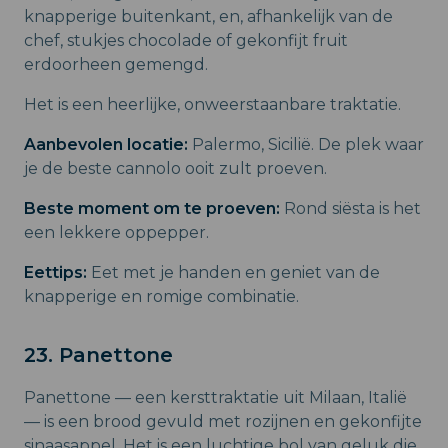
knapperige buitenkant, en, afhankelijk van de
chef, stukjes chocolade of gekonfijt fruit
erdoorheen gemengd.
Het is een heerlijke, onweerstaanbare traktatie.
Aanbevolen locatie:
Palermo, Sicilië. De plek waar
je de beste cannolo ooit zult proeven.
Beste moment om te proeven:
Rond siësta is het
een lekkere oppepper.
Eettips:
Eet met je handen en geniet van de
knapperige en romige combinatie.
23. Panettone
Panettone — een kersttraktatie uit Milaan, Italië
— is een brood gevuld met rozijnen en gekonfijte
sinaasappel. Het is een luchtige bol van geluk die