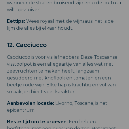
wanneer de straten bruisend zijn en u de cultuur
wilt opsnuiven.
Eettips:
Wees royaal met de wijnsaus, het is de
lijm die alles bij elkaar houdt.
12. Cacciucco
Cacciucco is voor visliefhebbers. Deze Toscaanse
visstoofpot is een allegaartje van alles wat met
zeevruchten te maken heeft, langzaam
gesudderd met knoflook en tomaten en een
beetje rode wijn. Elke hap is krachtig en vol van
smaak, en biedt veel karakter.
Aanbevolen locatie:
Livorno, Toscane, is het
epicentrum.
Beste tijd om te proeven:
Een heldere
herfstdag, met een bries van de zee. Het vraagt