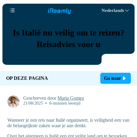
Nederlands
Is Italië nu veilig om te reizen?
Reisadvies voor u
OP DEZE PAGINA
Ga naar
Geschreven door
Maria Gomez
21/08/2025
•
6-minuten leestijd
Wanneer je een reis naar Italië organiseert, is veiligheid een van
de belangrijkste zaken waar je aan denkt.
Over het algemeen is Italië een erg veilig land om te bezoeken,