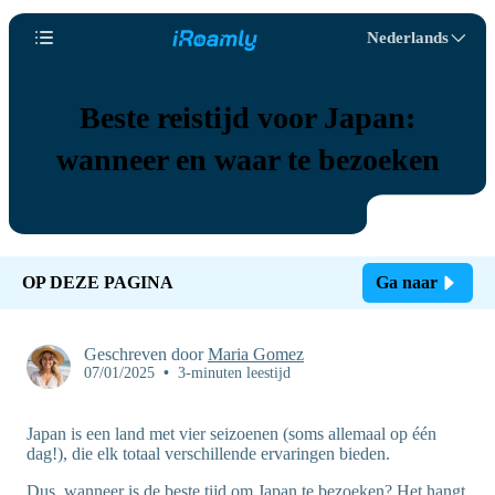
Nederlands
Beste reistijd voor Japan:
wanneer en waar te bezoeken
OP DEZE PAGINA
Ga naar
Geschreven door
Maria Gomez
07/01/2025
•
3-minuten leestijd
Japan is een land met vier seizoenen (soms allemaal op één
dag!), die elk totaal verschillende ervaringen bieden.
Dus, wanneer is de beste tijd om Japan te bezoeken? Het hangt