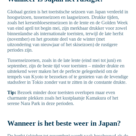
Globaal gezien is het toeristische seizoen van Japan verdeeld in
hoogseizoen, tussenseizoen en laagseizoen. Drukke tijden,
zoals het kersenbloesemseizoen in de lente en de Golden Week
van eind april tot begin mei, zijn merkbaar drukker voor zowel
binnenlandse als internationale toeristen, terwijl de late herfst
(november) en het grootste deel van de winter (met
uitzondering van nieuwjaar of het skiseizoen) de rustigere
periodes zijn.
Tussenseizoenen, zoals in de late lente (eind mei tot juni) en
september, zijn de beste tijd voor toeristen – minder drukte en
uitstekend weer maken het de perfecte gelegenheid om de
tempels van Kyoto te bezoeken of te genieten van de levendige
stadssfeer in Tokio zonder vast te zitten in de constante drukte.
Tip:
Bezoek minder door toeristen overlopen maar even
charmante plekken zoals het kustplaatsje Kamakura of het
serene Nara Park in deze perioden.
Wanneer is het beste weer in Japan?
De herfst (oktober tot november) wordt vaak beschouwd als de