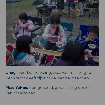
Unagi:
Voedzame paling, waarvan men zegt dat
het kracht geeft tijdens de warme maanden
Mizu Yokan:
Een gekoeld, gelei-achtig dessert
van rode bonen