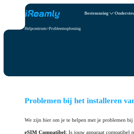
Bestemming
Onderste
Helpcentrum
Probleemoplossing
Lokale eSIMs
Reisroute
All Bestemmings
All Bestemmings
Albanië
China
Regionale eSIMs
Bulgarije
Congo
Dominicaanse R
Problemen bij het installeren v
We zijn hier om je te helpen met je problemen bij
eSIM Compatibel
: Is jouw apparaat compatibel