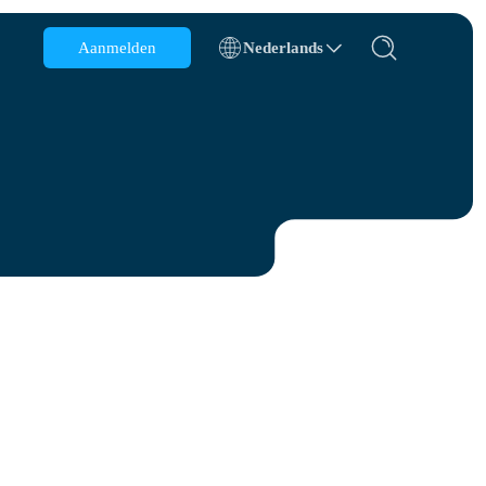
Aanmelden
Nederlands
België
Brunei
Chili
China
Tsjechië
Denemarken
Estland
s