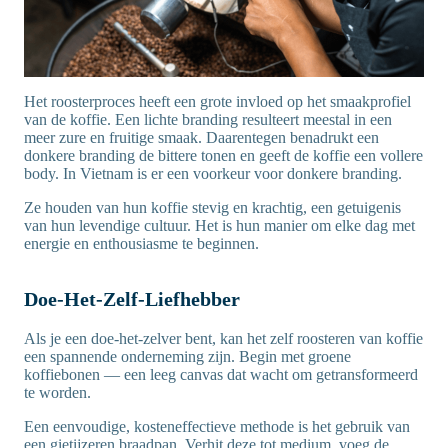
Het roosterproces heeft een grote invloed op het smaakprofiel
van de koffie. Een lichte branding resulteert meestal in een
meer zure en fruitige smaak. Daarentegen benadrukt een
donkere branding de bittere tonen en geeft de koffie een vollere
body. In Vietnam is er een voorkeur voor donkere branding.
Ze houden van hun koffie stevig en krachtig, een getuigenis
van hun levendige cultuur. Het is hun manier om elke dag met
energie en enthousiasme te beginnen.
Doe-Het-Zelf-Liefhebber
Als je een doe-het-zelver bent, kan het zelf roosteren van koffie
een spannende onderneming zijn. Begin met groene
koffiebonen — een leeg canvas dat wacht om getransformeerd
te worden.
Een eenvoudige, kosteneffectieve methode is het gebruik van
een gietijzeren braadpan. Verhit deze tot medium, voeg de