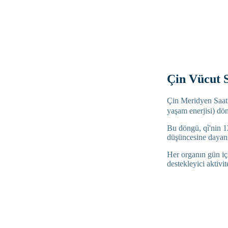
Çin Vücut S
Çin Meridyen Saat
yaşam enerjisi) dö
Bu döngü, qì'nin 1
düşüncesine dayanı
Her organın gün içi
destekleyici aktivit