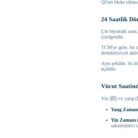
Qì'nin bloke olması
24 Saatlik Dö
Çin biyolojik saati,
çizelgesidir.
TCM'ye göre, bu zam
destekleyecek akti
Aynı şekilde, bu di
açabilir.
Vücut Saatind
Yin (阴) ve yang (阳)
Yang Zaman
Yin Zamanı 
sakinleştirici