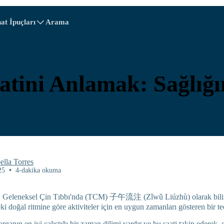
at İpuçları
Arama
A - E
A - E
F - I
F - I
J - O
J - O
P - S
P - S
T - V
T - V
Avusturya
Avrupa
Belarus
tini Anlamak: Sağlığını
Kamboçya
Kanada
Hırvatistan
Kıbrıs
iyeti
Ekvador
Mısır
ella Torres
25
•
4-dakika okuma
”, Geleneksel Çin Tıbbı'nda (TCM) 子午流注 (Zǐwǔ Liúzhù) olarak bili
i doğal ritmine göre aktiviteler için en uygun zamanları gösteren bir teo
Explore All Varış Yeris
ganın en iyi çalıştığı bir zaman dilimi vardır ve bu saati takip ederek, 