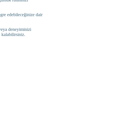
egre edebileceğinize dair
veya deneyiminizi
 kalabilirsiniz.