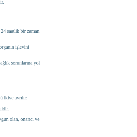
ir.
ş 24 saatlik bir zaman
organın işlevini
ağlık sorunlarına yol
 ikiye ayrılır:
aldir.
ygun olan, onarıcı ve