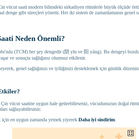
 Çin vücut saati modern bilimdeki sirkadiyen ritimlerle büyük ölçüde örtü
al denge gibi süreçleri yönetir. Her iki sistem de zamanlamanın genel s
Saati Neden Önemli?
bbı'nda (TCM) her şey dengedir (阴 yīn ve 阳 yáng). Bu dengeyi bozd
yaşar ve sonuçta sağlığınız olumsuz etkilenir.
leyerek, genel sağlığınızı ve iyiliğinizi desteklemek için günlük düzenin
Etkiler?
Çin vücut saatine uygun hale getirebilirseniz, vücudunuzun doğal ritm
ları sağlayabilirsiniz:
k için en uygun zamanda yemek yiyerek
Daha iyi sindirim
.