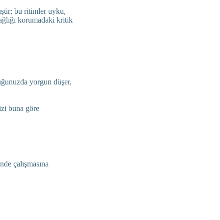
şür; bu ritimler uyku,
ağlığı korumadaki kritik
uğunuzda yorgun düşer,
izi buna göre
inde çalışmasına