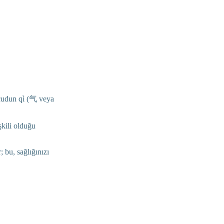
ücudun qì (气 veya
şkili olduğu
 bu, sağlığınızı