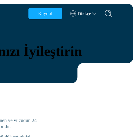
Kaydol
Türkçe
Belçika
Brunei
zı İyileştirin
Şili
Çin
Çek Cumhuriyeti
Danimarka
Estonya
nen ve vücudun 24
ridir.
günlük rutininizi