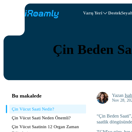
Varış Yeri
Destek
Seyah
Seyahat Rotaları
Yerel eSIM'ler
All Varış Yeris
All Varış Yeris
Arnavutluk
Çin
Bölgesel eSIM'ler
Çin Beden Saa
Bulgaristan
Kongo
Dominik Cumhur
Bu makalede
Yazan
Isab
Nov 28, 20
Çin Vücut Saati Nedir?
“Çin Beden Saati
Çin Vücut Saati Neden Önemli?
saatlik döngüsündek
Çin Vücut Saatinin 12 Organ Zaman
TCM'ye göre, her or