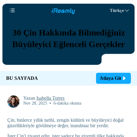
Türkçe
30 Çin Hakkında Bilmediğiniz
Büyüleyici Eğlenceli Gerçekler
BU SAYFADA
Atlaya Git
Yazan
Isabella Torres
Nov 28, 2025
•
6-dakika okuma
Çin, binlerce yıllık tarihi, zengin kültürü ve büyüleyici doğal
güzellikleriyle görülmeye değer, inanılmaz bir yerdir.
İster Çin'i ziyaret edin, ister sadece bu gizemli ülke hakkında