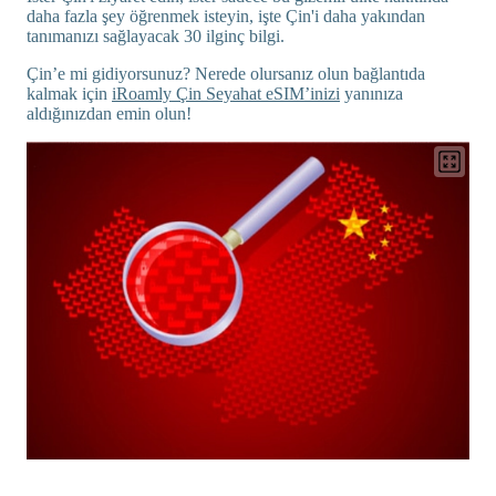
daha fazla şey öğrenmek isteyin, işte Çin'i daha yakından
tanımanızı sağlayacak 30 ilginç bilgi.
Çin’e mi gidiyorsunuz? Nerede olursanız olun bağlantıda
kalmak için
iRoamly Çin Seyahat eSIM’inizi
yanınıza
aldığınızdan emin olun!