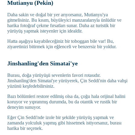
Mutianyu (Pekin)
Daha sakin ve doğal bir yer arıyorsanız, Mutianyu'ya
gitmelisiniz. Bu kısım, büyüleyici manzaralarıyla ünlüdür ve
harika fotoğraf çekme fırsatları sunar. Daha az turistik bir
yürüyüş yapmak isteyenler için idealdir.
Hatta aşağıya kayabileceğiniz bir toboggan bile var! Bu,
ziyaretinizi bitirmek için eğlenceli ve benzersiz bir yoldur.
Jinshanling'den Simatai'ye
Burası, doğa yürüyüşü sevenlerin favori rotasıdır.
Jinshanling'den Simatai'ye yürüyerek, Çin Seddi'nin daha vahşi
yüzünü keşfedebilirsiniz.
Bazı bölümleri restore edilmiş olsa da, çoğu hala orijinal halini
koruyor ve yıpranmış durumda, bu da otantik ve rustik bir
deneyim sunuyor.
Eğer Çin Seddi'nde izole bir şekilde yürüyüş yapmak ve
zamanda yolculuk yapmış gibi hissetmek istiyorsanız, burası
harika bir seçenek.