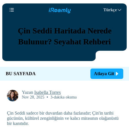
Türkçe
Çin Seddi Haritada Nerede
Bulunur? Seyahat Rehberi
BU SAYFADA
Atlaya Git
Yazan
Isabella Torres
Nov 28, 2025
•
3-dakika okuma
Çin Seddi sadece bir duvardan daha fazlasıdır; Çin'in tarihi
gücünün, kültürel zenginliğinin ve kalıcı mirasının olağanüstü
bir kanıtıdır.