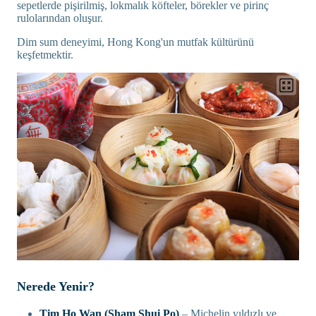
sepetlerde pişirilmiş, lokmalık köfteler, börekler ve pirinç
rulolarından oluşur.
Dim sum deneyimi, Hong Kong'un mutfak kültürünü
keşfetmektir.
Nerede Yenir?
Tim Ho Wan (Sham Shui Po)
– Michelin yıldızlı ve