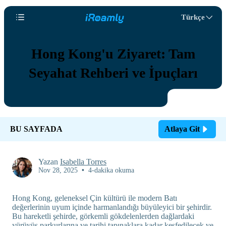
Türkçe
Hong Kong'u Ziyaret: Tam
Seyahat Rehberi ve İpuçları
BU SAYFADA
Atlaya Git
Yazan
Isabella Torres
Nov 28, 2025
•
4-dakika okuma
Hong Kong, geleneksel Çin kültürü ile modern Batı
değerlerinin uyum içinde harmanlandığı büyüleyici bir şehirdir.
Bu hareketli şehirde, görkemli gökdelenlerden dağlardaki
yürüyüş parkurlarına ve tarihi tapınaklara kadar keşfedilecek ve