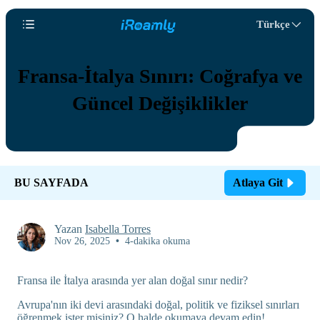
Türkçe
Fransa-İtalya Sınırı: Coğrafya ve
Güncel Değişiklikler
BU SAYFADA
Atlaya Git
Yazan
Isabella Torres
Nov 26, 2025
•
4-dakika okuma
Fransa ile İtalya arasında yer alan doğal sınır nedir?
Avrupa'nın iki devi arasındaki doğal, politik ve fiziksel sınırları
öğrenmek ister misiniz? O halde okumaya devam edin!