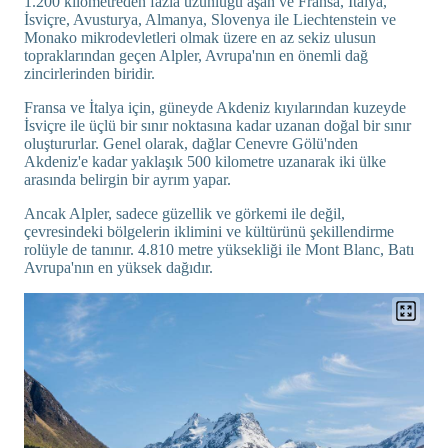
1.200 kilometreden fazla uzunluğu aşan ve Fransa, İtalya,
İsviçre, Avusturya, Almanya, Slovenya ile Liechtenstein ve
Monako mikrodevletleri olmak üzere en az sekiz ulusun
topraklarından geçen Alpler, Avrupa'nın en önemli dağ
zincirlerinden biridir.
Fransa ve İtalya için, güneyde Akdeniz kıyılarından kuzeyde
İsviçre ile üçlü bir sınır noktasına kadar uzanan doğal bir sınır
oluştururlar. Genel olarak, dağlar Cenevre Gölü'nden
Akdeniz'e kadar yaklaşık 500 kilometre uzanarak iki ülke
arasında belirgin bir ayrım yapar.
Ancak Alpler, sadece güzellik ve görkemi ile değil,
çevresindeki bölgelerin iklimini ve kültürünü şekillendirme
rolüyle de tanınır. 4.810 metre yüksekliği ile Mont Blanc, Batı
Avrupa'nın en yüksek dağıdır.