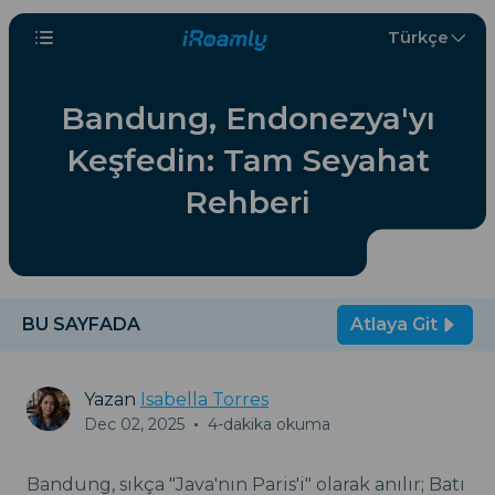
Türkçe
Bandung, Endonezya'yı
Keşfedin: Tam Seyahat
Rehberi
BU SAYFADA
Atlaya Git
Yazan
Isabella Torres
Dec 02, 2025
•
4-dakika okuma
Bandung, sıkça "Java'nın Paris'i" olarak anılır; Batı