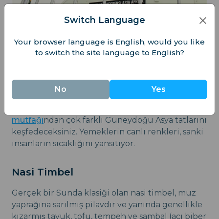
Switch Language
Your browser language is English, would you like
to switch the site language to English?
Bandung'un Yerel Mutfağı
Bandung, yemek tutkunları için bir cennet;
No
Yes
geleneksel Endonezya yemekleri
ve yöresel
lezzetler sunuyor. Burada,
zarif Fransız
mutfağı
ndan çok farklı Güneydoğu Asya tatlarını
keşfedeceksiniz. Yemeklerin canlı renkleri, sanki
insanların sıcaklığını yansıtıyor.
Nasi Timbel
Gerçek bir Sunda klasiği olan nasi timbel, muz
yaprağına sarılmış pilavdır ve yanında genellikle
kızarmış tavuk, tofu, tempeh ve sambal (acı biber