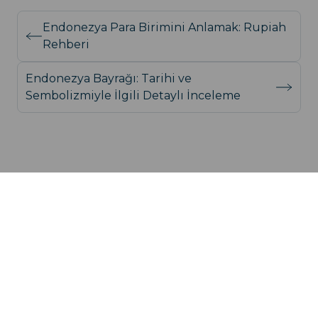
Endonezya Para Birimini Anlamak: Rupiah
Rehberi
Endonezya Bayrağı: Tarihi ve
Sembolizmiyle İlgili Detaylı İnceleme
support@iroamly.com