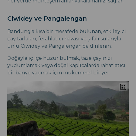
her yerde muhteşem anlar yakalamanızı sağlar.
Ciwidey ve Pangalengan
Bandung'a kısa bir mesafede bulunan, etkileyici
çay tarlaları, ferahlatıcı havası ve şifalı sularıyla
ünlü Ciwidey ve Pangalengan'da dinlenin.
Doğayla iç içe huzur bulmak, taze çayınızı
yudumlamak veya doğal kaplıcalarda rahatlatıcı
bir banyo yapmak için mükemmel bir yer.