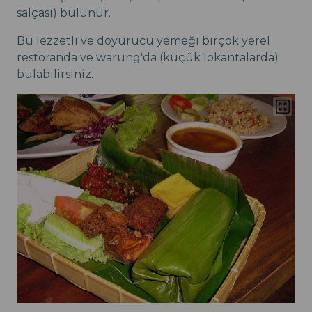
salçası) bulunur.
Bu lezzetli ve doyurucu yemeği birçok yerel
restoranda ve warung'da (küçük lokantalarda)
bulabilirsiniz.