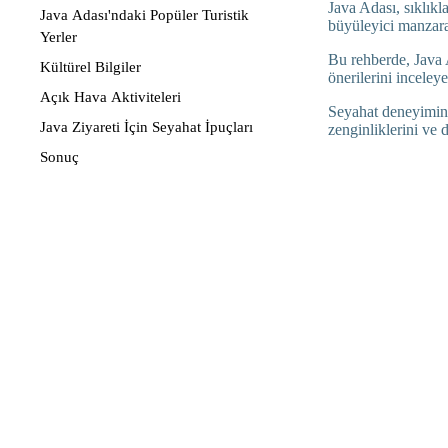
Java Adası, sıklıkl
Java Adası'ndaki Popüler Turistik
büyüleyici manzaral
Yerler
Bu rehberde, Java A
Kültürel Bilgiler
önerilerini inceley
Açık Hava Aktiviteleri
Seyahat deneyimini
Java Ziyareti İçin Seyahat İpuçları
zenginliklerini ve 
Sonuç