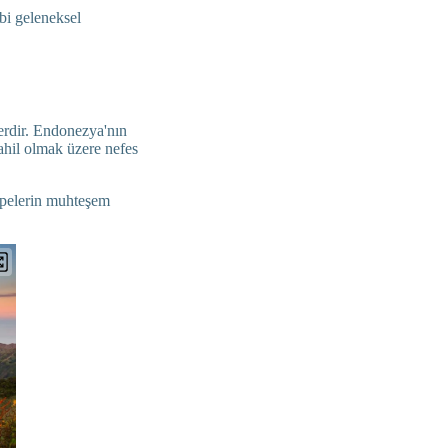
bi geleneksel
erdir. Endonezya'nın
ahil olmak üzere nefes
epelerin muhteşem