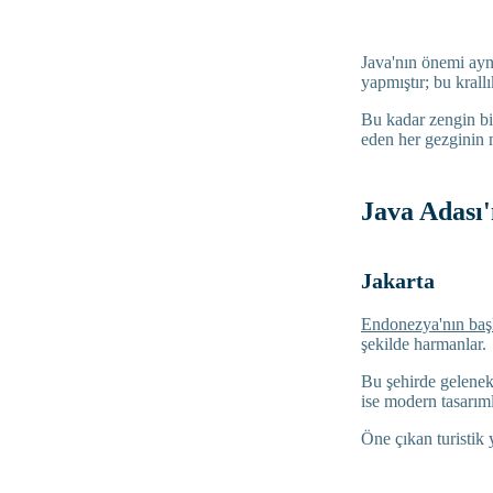
Java'nın önemi aynı
yapmıştır; bu krall
Bu kadar zengin bir
eden her gezginin 
Java Adası'
Jakarta
Endonezya'nın baş
şekilde harmanlar.
Bu şehirde geleneks
ise modern tasarıml
Öne çıkan turistik 