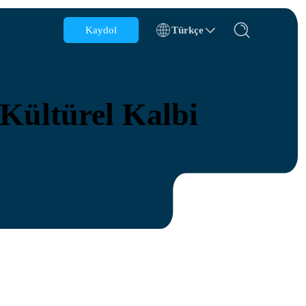
Kaydol
Türkçe
Belçika
Brunei
 Kültürel Kalbi
Şili
Çin
Çek Cumhuriyeti
Danimarka
Estonya