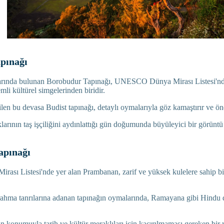
pınağı
arında bulunan Borobudur Tapınağı, UNESCO Dünya Mirası Listesi'nde
li kültürel simgelerinden biridir.
ilen bu devasa Budist tapınağı, detaylı oymalarıyla göz kamaştırır ve ön
klarının taş işçiliğini aydınlattığı gün doğumunda büyüleyici bir görüntü 
apınağı
sı Listesi'nde yer alan Prambanan, zarif ve yüksek kulelere sahip bi
ahma tanrılarına adanan tapınağın oymalarında, Ramayana gibi Hindu d
 konumuyla tarih ve kültür meraklıları için kaçırılmaması gereken bir y