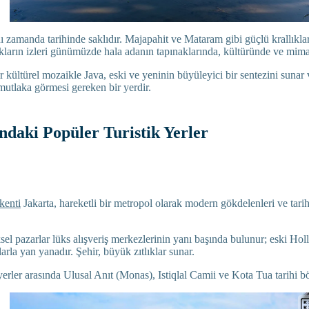
 zamanda tarihinde saklıdır. Majapahit ve Mataram gibi güçlü krallıklar
ıkların izleri günümüzde hala adanın tapınaklarında, kültüründe ve mima
 kültürel mozaikle Java, eski ve yeninin büyüleyici bir sentezini sunar
mutlaka görmesi gereken bir yerdir.
ndaki Popüler Turistik Yerler
kenti
Jakarta, hareketli bir metropol olarak modern gökdelenleri ve tarih
el pazarlar lüks alışveriş merkezlerinin yanı başında bulunur; eski Ho
arla yan yanadır. Şehir, büyük zıtlıklar sunar.
yerler arasında Ulusal Anıt (Monas), Istiqlal Camii ve Kota Tua tarihi böl