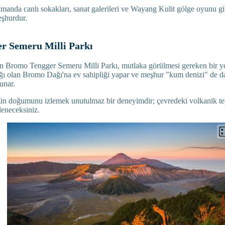
manda canlı sokakları, sanat galerileri ve Wayang Kulit gölge oyunu gi
eşhurdur.
r Semeru Milli Parkı
in Bromo Tengger Semeru Milli Parkı, mutlaka görülmesi gereken bir y
ğı olan Bromo Dağı'na ev sahipliği yapar ve meşhur "kum denizi" de d
unar.
n doğumunu izlemek unutulmaz bir deneyimdir; çevredeki volkanik t
eneceksiniz.