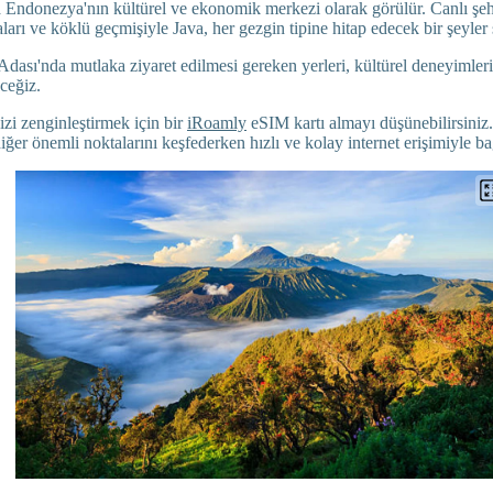
a Endonezya'nın kültürel ve ekonomik merkezi olarak görülür. Canlı şehir
arı ve köklü geçmişiyle Java, her gezgin tipine hitap edecek bir şeyler 
dası'nda mutlaka ziyaret edilmesi gereken yerleri, kültürel deneyimleri
eceğiz.
zi zenginleştirmek için bir
iRoamly
eSIM kartı almayı düşünebilirsiniz.
diğer önemli noktalarını keşfederken hızlı ve kolay internet erişimiyle ba