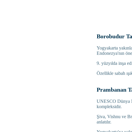
Borobudur Ta
Yogyakarta yakınl
Endonezya'nın önem
9. yüzyılda inşa ed
Özellikle sabah ışı
Prambanan T
UNESCO Dünya Mira
kompleksidir.
Şiva, Vishnu ve Br
anlatılır.
Yogyakarta'ya yakın