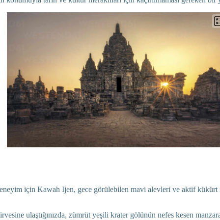
deneyim için Kawah Ijen, gece görülebilen mavi alevleri ve aktif kükürt 
irvesine ulaştığınızda, zümrüt yeşili krater gölünün nefes kesen manzara