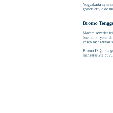
Yogyakarta aynı za
gösterileriyle de m
Bromo Tengge
Macera severler iç
önemli bir yanarda
kesen manzaralar s
Bromo Dağı'nda gü
manzarasıyla büyül