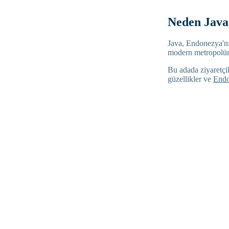
Neden Java 
Java, Endonezya'nın
modern metropolüne
Bu adada ziyaretçil
güzellikler ve
Endo