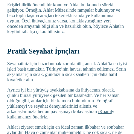
Erişilebilirlik önemli bir konu ve Ahlat bu konuda sürekli
gelişiyor. Örneğin, Ahlat Müzesi'nde rampalar bulunuyor ve
bazı toplu taşıma araçları tekerlekli sandalye kullanımına
uygun. Özel ihtiyaçlarınız varsa, konaklayacağınız yeri
önceden arayarak bilgi alın ve hazırlıklı olun, böylece Ahlat'ın
keyfini rahatça çıkarabilirsiniz.
Pratik Seyahat İpuçları
Seyahatiniz için hazırlanmak zor olabilir, ancak Ahlat’ta en iyisi
işleri basit tutmaktır.
Türkiye’nin havası
tahmin edilemez. Serin
akşamlar için sıcak, gündüzün sıcak saatleri için daha hafif
kıyafetler alın.
Ayrıca iyi bir yürüyüş ayakkabısına da ihtiyacınız olacak,
çünkü burası yürüyerek gezilen bir kasabadır. Ve her zaman
olduğu gibi, anılar için bir kamera bulundurun. Fotoğraf
yüklemeyi ve seyahat deneyimlerinizi aileniz ve
arkadaşlarınızla her an paylaşmayı kolaylaştıran
iRoamly
kullanmanızı öneririz.
Ahlat'ı ziyaret etmek için en ideal zaman ilkbahar ve sonbahar
aylarıdır. Hava o zamanlar mükemmeldir: ne çok sıcak, ne de