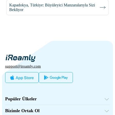
Kapadokya, Türkiye: Büyüleyici Manzaralarıyla Sizi
Bekliyor
support@iroamly.com
Popüler Ülkeler
Amerika Birleşik Devletleri
Birleşik Krallık
Bizimle Ortak Ol
Türkiye