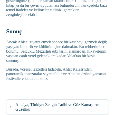
gösterdiğiniz çaba her zaman takdir edilir. Yanınızda küçük bir
kitap ya da bir çeviri uygulaması bulundurun; Türkçedeki bazı
temel ifadeler ve kelimeler tatilinizi gerçekten
zenginleştirecektir!
Sonuç
Ancak Ahlat'ı ziyaret etmek sadece bir kasabayı gezmek değil;
yaşayan bir tarih ve kültürün içine dalmaktır. Bu rehberin her
bölümü, Selçuklu Mezarlığı gibi tarihi alanlardan, hikayelerini
yaşatan canlı yerel geleneklere kadar Ahlat'tan bir kesit
sunmuştur.
Burada, yöresel lezzetleri tadabilir, Ahlat Kalesi'nden
panoramik manzaralar seyredebilir ve Ahlat'ın özünü yansıtan
festivallere katılabilirsiniz.
Antalya, Türkiye: Zengin Tarihi ve Göz Kamaştırıcı
Güzelliği