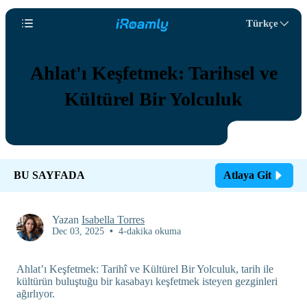
Türkçe
Ahlat'ı Keşfetmek: Tarihsel ve
Kültürel Bir Yolculuk
BU SAYFADA
Atlaya Git
Yazan
Isabella Torres
Dec 03, 2025
•
4-dakika okuma
Ahlat’ı Keşfetmek: Tarihî ve Kültürel Bir Yolculuk, tarih ile
kültürün buluştuğu bir kasabayı keşfetmek isteyen gezginleri
ağırlıyor.