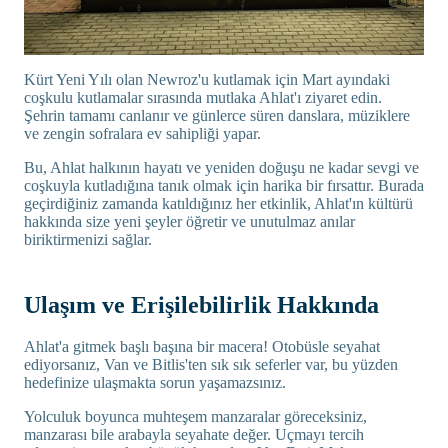
Kürt Yeni Yılı olan Newroz'u kutlamak için Mart ayındaki
coşkulu kutlamalar sırasında mutlaka Ahlat'ı ziyaret edin.
Şehrin tamamı canlanır ve günlerce süren danslara, müziklere
ve zengin sofralara ev sahipliği yapar.
Bu, Ahlat halkının hayatı ve yeniden doğuşu ne kadar sevgi ve
coşkuyla kutladığına tanık olmak için harika bir fırsattır. Burada
geçirdiğiniz zamanda katıldığınız her etkinlik, Ahlat'ın kültürü
hakkında size yeni şeyler öğretir ve unutulmaz anılar
biriktirmenizi sağlar.
Ulaşım ve Erişilebilirlik Hakkında
Ahlat'a gitmek başlı başına bir macera! Otobüsle seyahat
ediyorsanız, Van ve Bitlis'ten sık sık seferler var, bu yüzden
hedefinize ulaşmakta sorun yaşamazsınız.
Yolculuk boyunca muhteşem manzaralar göreceksiniz,
manzarası bile arabayla seyahate değer. Uçmayı tercih