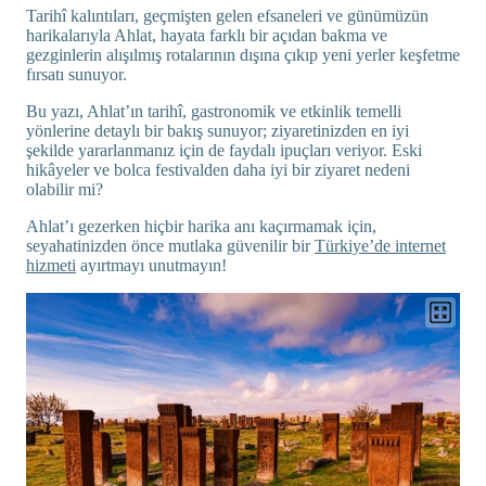
Tarihî kalıntıları, geçmişten gelen efsaneleri ve günümüzün
harikalarıyla Ahlat, hayata farklı bir açıdan bakma ve
gezginlerin alışılmış rotalarının dışına çıkıp yeni yerler keşfetme
fırsatı sunuyor.
Bu yazı, Ahlat’ın tarihî, gastronomik ve etkinlik temelli
yönlerine detaylı bir bakış sunuyor; ziyaretinizden en iyi
şekilde yararlanmanız için de faydalı ipuçları veriyor. Eski
hikâyeler ve bolca festivalden daha iyi bir ziyaret nedeni
olabilir mi?
Ahlat’ı gezerken hiçbir harika anı kaçırmamak için,
seyahatinizden önce mutlaka güvenilir bir
Türkiye’de internet
hizmeti
ayırtmayı unutmayın!