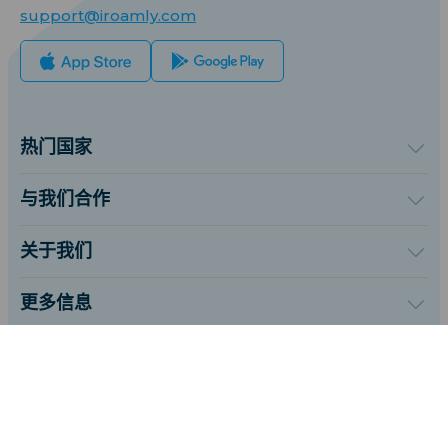
support@iroamly.com
热门国家
美国
英国
与我们合作
土耳其
批发平台
法国
推荐并赚取奖励
关于我们
泰国
联盟计划
关于iRoamly
日本
API 文档
联系我们
意大利
更多信息
印度
支持中心
西班牙
设备流量计算器
eSIM套餐测评
简体中文
专家团队
支持eSIM的机型列表
关注我们:
eSIM 知识