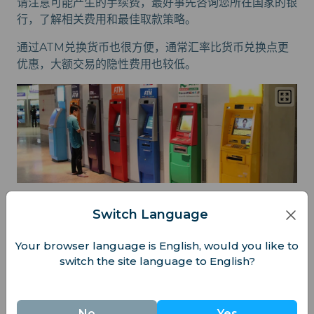
请注意可能产生的手续费，最好事先咨询您所在国家的银
行，了解相关费用和最佳取款策略。
通过ATM兑换货币也很方便，通常汇率比货币兑换点更
优惠，大额交易的隐性费用也较低。
Switch Language
貨幣匯率
由于汇率经常变动，建议您密切关注。通过手机应用或网
Your browser language is English, would you like to
switch the site language to English?
站，可以轻松查询到最新的汇率信息，以便在兑换前做出
明智的决定。
这样您就能更好地判断是否应该立即兑换。充分的准备能
No
Yes