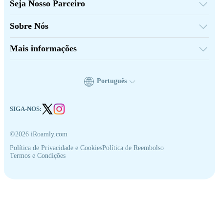
Seja Nosso Parceiro
Turquia
Plataforma de Atacado
França
Indique e Ganhe
Tailândia
Sobre Nós
Programa de Afiliados
Japão
Sobre iRoamly
Documentação da API
Itália
Contate-nos
Índia
Mais informações
Espanha
Central de Suporte
Calculadora de Dados
Avaliações de eSIM
Equipe de Autores
Português
Dispositivos compatíveis com eSIM
Conhecimento sobre eSIM
SIGA-NOS:
©2026 iRoamly.com
Política de Privacidade e Cookies
Política de Reembolso
Termos e Condições