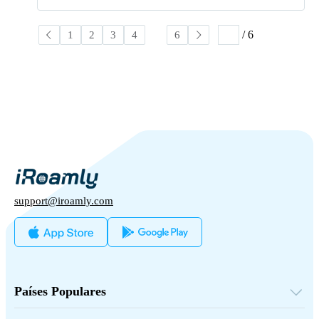
/ 6
1
2
3
4
5
6
support@iroamly.com
Países Populares
Estados Unidos
Reino Unido