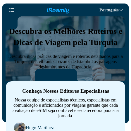
Português
Descubra os Melhores Roteiros e
Dicas de Viagem pela Turquia
Descubra dicas práticas de viagem e roteiros detalhados para a
Turquia, dos vibrantes bazares de Istambul às paisagens
deslumbrantes da Capadócia.
Conheça Nossos Editores Especialistas
Nossa equipe de especialistas técnicos, especialistas em
comunicação e aficionados por viagens garante que cada
avaliação de eSIM seja confiável e esclarecedora para sua
jornada.
Hugo Martinez