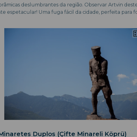
orâmicas deslumbrantes da região. Observar Artvin deste
e espetacular! Uma fuga fácil da cidade, perfeita para f
inaretes Duplos (Çifte Minareli Köprü)