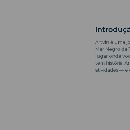
Introduçã
Artvin é uma jo
Mar Negro da T
lugar onde voc
tem história. A
atividades — e