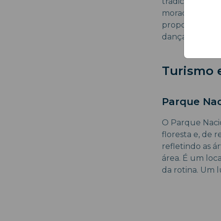
tradicionais ou
moradores são 
proporcionand
dança, há uma 
Turismo 
Parque Nac
O Parque Nacio
floresta e, de
refletindo as á
área. É um loc
da rotina. Um 