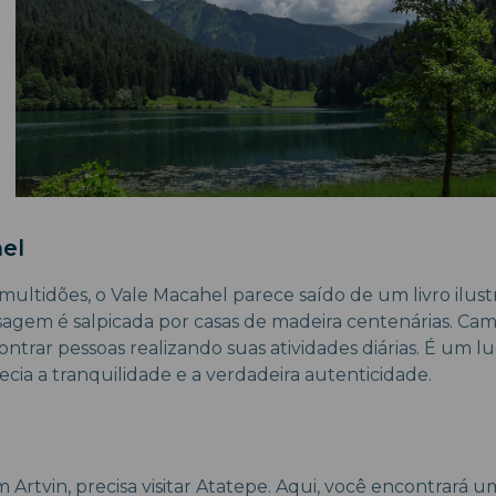
el
multidões, o Vale Macahel parece saído de um livro ilust
sagem é salpicada por casas de madeira centenárias. Cam
ntrar pessoas realizando suas atividades diárias. É um 
cia a tranquilidade e a verdadeira autenticidade.
 Artvin, precisa visitar Atatepe. Aqui, você encontrará u