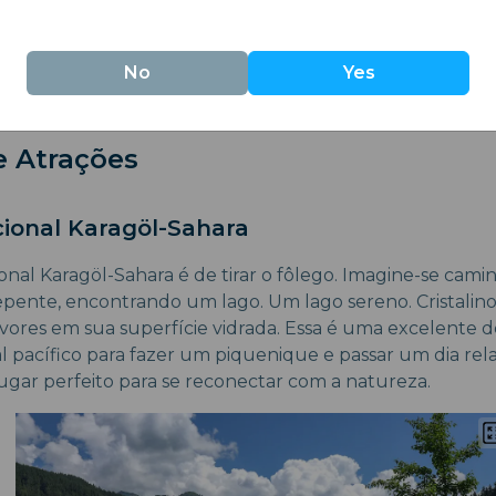
 na música regional, tudo isso conecta você ao coração de
acolhedores e fazem você se sentir em casa em qualque
o uma sensação de pertencimento. Seja uma refeição c
No
Yes
energia vibrante nesta cultura, e eles querem comparti
e Atrações
ional Karagöl-Sahara
nal Karagöl-Sahara é de tirar o fôlego. Imagine-se cam
 repente, encontrando um lago. Um lago sereno. Cristalin
rvores em sua superfície vidrada. Essa é uma excelente d
al pacífico para fazer um piquenique e passar um dia re
lugar perfeito para se reconectar com a natureza.