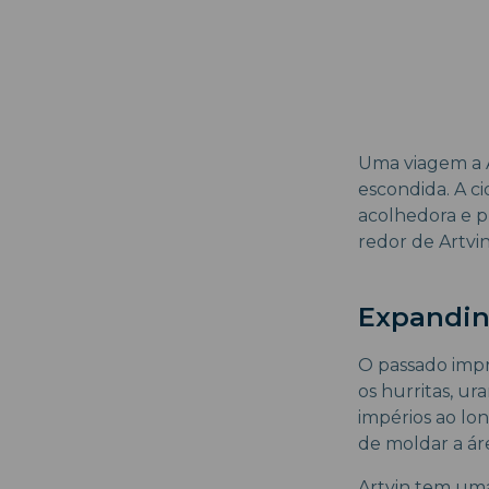
Uma viagem a A
escondida. A c
acolhedora e p
redor de Artvi
Expandind
O passado imp
os hurritas, ur
impérios ao lo
de moldar a áre
Artvin tem uma