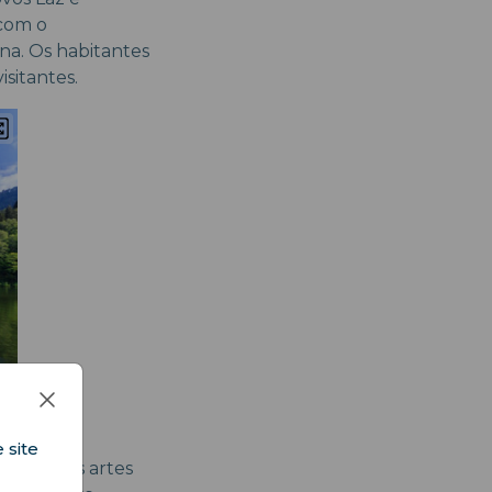
 com o
na. Os habitantes
sitantes.
 site
 Seja nas artes