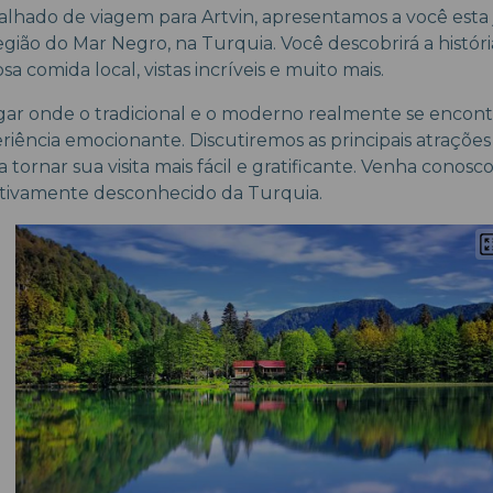
alhado de viagem para Artvin, apresentamos a você esta 
egião do Mar Negro, na Turquia. Você descobrirá a históri
sa comida local, vistas incríveis e muito mais.
gar onde o tradicional e o moderno realmente se encon
riência emocionante. Discutiremos as principais atrações
 tornar sua visita mais fácil e gratificante. Venha conos
ativamente desconhecido da Turquia.