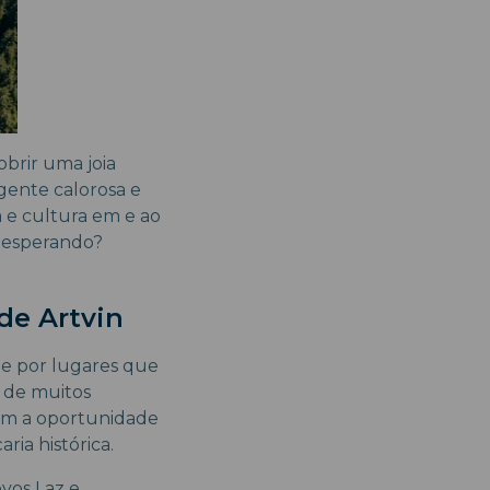
obrir uma joia
gente calorosa e
a e cultura em e ao
á esperando?
de Artvin
e por lugares que
e de muitos
ram a oportunidade
ria histórica.
ovos Laz e