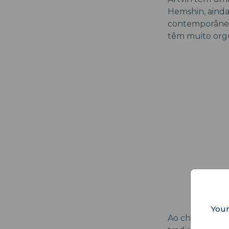
Hemshin, ainda
contemporâneo,
têm muito orgul
Your
Ao chegar, voc