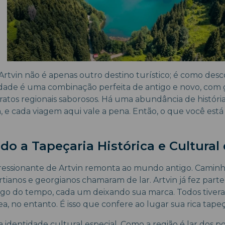
rtvin não é apenas outro destino turístico; é como desc
idade é uma combinação perfeita de antigo e novo, com 
ratos regionais saborosos. Há uma abundância de históri
n, e cada viagem aqui vale a pena. Então, o que você est
o a Tapeçaria Histórica e Cultural 
ressionante de Artvin remonta ao mundo antigo. Caminh
artianos e georgianos chamaram de lar. Artvin já fez part
ngo do tempo, cada um deixando sua marca. Todos tive
a, no entanto. É isso que confere ao lugar sua rica tapeça
 identidade cultural especial. Como a região é lar dos p