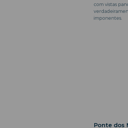
com vistas pan
verdadeirament
imponentes.
Ponte dos M