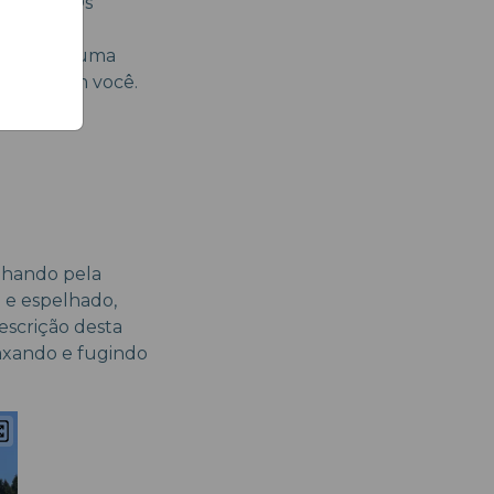
 Artvin. Os
r lugar,
aseira ou uma
lhá-la com você.
inhando pela
o e espelhado,
escrição desta
laxando e fugindo