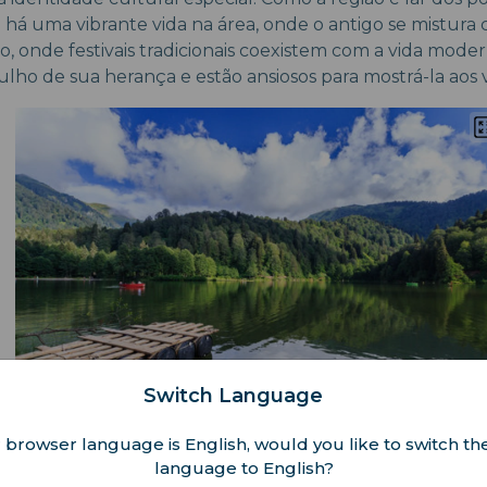
 há uma vibrante vida na área, onde o antigo se mistura
 onde festivais tradicionais coexistem com a vida moder
ho de sua herança e estão ansiosos para mostrá-la aos vi
Switch Language
 browser language is English, would you like to switch the
ê verá claramente como o antigo se encontra com o novo.
language to English?