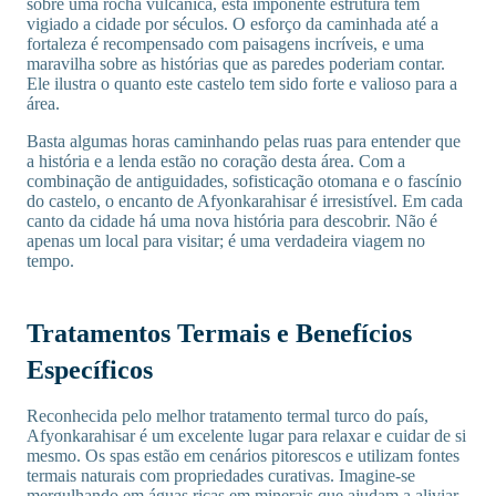
sobre uma rocha vulcânica, esta imponente estrutura tem
vigiado a cidade por séculos. O esforço da caminhada até a
fortaleza é recompensado com paisagens incríveis, e uma
maravilha sobre as histórias que as paredes poderiam contar.
Ele ilustra o quanto este castelo tem sido forte e valioso para a
área.
Basta algumas horas caminhando pelas ruas para entender que
a história e a lenda estão no coração desta área. Com a
combinação de antiguidades, sofisticação otomana e o fascínio
do castelo, o encanto de Afyonkarahisar é irresistível. Em cada
canto da cidade há uma nova história para descobrir. Não é
apenas um local para visitar; é uma verdadeira viagem no
tempo.
Tratamentos Termais e Benefícios
Específicos
Reconhecida pelo melhor tratamento termal turco do país,
Afyonkarahisar é um excelente lugar para relaxar e cuidar de si
mesmo. Os spas estão em cenários pitorescos e utilizam fontes
termais naturais com propriedades curativas. Imagine-se
mergulhando em águas ricas em minerais que ajudam a aliviar