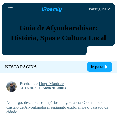
Português
Guia de Afyonkarahisar:
História, Spas e Cultura Local
NESTA PÁGINA
Ir para
Escrito por
Hugo Martinez
31/12/2024
•
7-min de leitura
No artigo, descubra os impérios antigos, a era Otomana e o
Castelo de Afyonkarahisar enquanto exploramos o passado da
cidade.