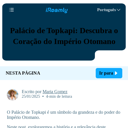
Português
Palácio de Topkapi: Descubra o
Coração do Império Otomano
NESTA PÁGINA
Ir para
Escrito por
Maria Gomez
25/01/2025
•
4-min de leitura
O Palácio de Topkapi é um símbolo da grandeza e do poder do
Império Otomano.
Neste post, exploraremos a história e a relevância deste