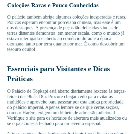
Coleções Raras e Pouco Conhecidas
O palácio também abriga algumas coleções inesperadas e raras.
Poucos esperam encontrar porcelana chinesa, mas esse é um
dos destaques. A presença de peças tão delicadas vindas de
terras distantes demonstra, em menor escala, como o mundo já
estava interligado e aberto ao comércio durante a época
otomana, tanto por terra quanto por mar. É como descobrir um
tesouro oculto!
Essenciais para Visitantes e Dicas
Práticas
O Palácio de Topkapi está aberto diariamente (exceto às terças-
feiras) das 9h às 18h. Procure chegar cedo para evitar as
multidões e aproveite para passear por esta antiga propriedade
do palácio imperial. Apenas lembre-se de que certas seções,
como o Harém, exigem um bilhete de admissão adicional.
Verifique o site para os horários de abertura mais atualizados ou
se o palácio está fechado para um evento especial.
Não se esqueça de calçados confortáveis (você ficará de pé por