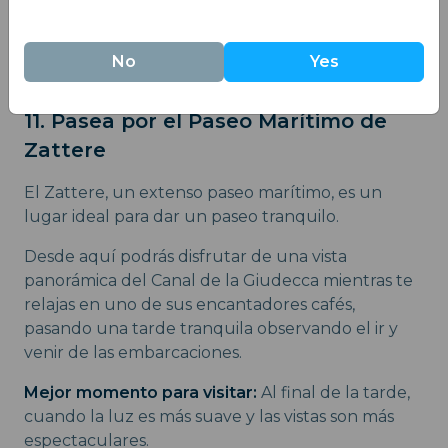
Cómo llegar:
Muchos talleres se encuentran en
los barrios de San Polo o Dorsoduro, accesibles a
No
Yes
pie o en vaporetto.
11. Pasea por el Paseo Marítimo de
Zattere
El Zattere, un extenso paseo marítimo, es un
lugar ideal para dar un paseo tranquilo.
Desde aquí podrás disfrutar de una vista
panorámica del Canal de la Giudecca mientras te
relajas en uno de sus encantadores cafés,
pasando una tarde tranquila observando el ir y
venir de las embarcaciones.
Mejor momento para visitar:
Al final de la tarde,
cuando la luz es más suave y las vistas son más
espectaculares.