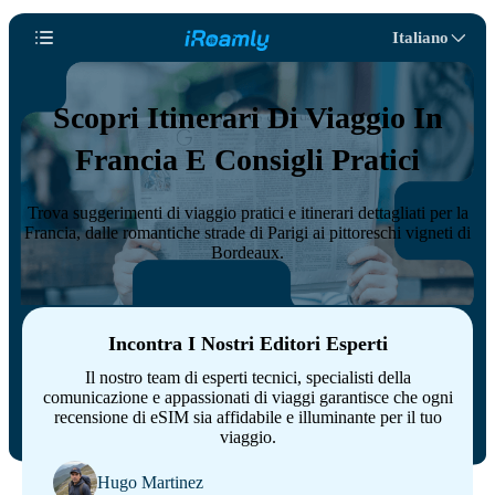
Italiano
Scopri Itinerari Di Viaggio In
Francia E Consigli Pratici
Trova suggerimenti di viaggio pratici e itinerari dettagliati per la
Francia, dalle romantiche strade di Parigi ai pittoreschi vigneti di
Bordeaux.
Incontra I Nostri Editori Esperti
Il nostro team di esperti tecnici, specialisti della
comunicazione e appassionati di viaggi garantisce che ogni
recensione di eSIM sia affidabile e illuminante per il tuo
viaggio.
Hugo Martinez