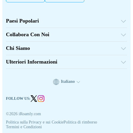
Paesi Popolari
Stati Uniti
Regno Unito
Collabora Con Noi
Turchia
Piattaforma all'Ingrosso
Francia
Segnala & Guadagna
Tailandia
Chi Siamo
Programma di Affiliazione
Giappone
Su iRoamly
Documenti API
Italia
Contattaci
India
Ulteriori Informazioni
Spagna
Centro Assistenza
Calcolatore di Dati
Recensioni eSIM
Squadra degli Autori
Italiano
Dispositivi eSIM supportati
Guida alla eSIM
FOLLOW US:
©2026 iRoamly.com
Politica sulla Privacy e sui Cookie
Politica di rimborso
Termini e Condizioni