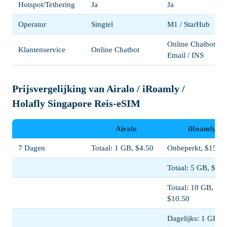
Hotspot/Tethering
Ja
Ja
Operator
Singtel
M1 / StarHub
Online Chatbot / 
Klantenservice
Online Chatbot
Email / INS
Prijsvergelijking van Airalo / iRoamly /
Holafly Singapore Reis-eSIM
Airalo
iRoamly
7 Dagen
Totaal: 1 GB, $4.50
Onbeperkt, $15.00
Totaal: 5 GB, $5.5
Totaal: 10 GB,
$10.50
Dagelijks: 1 GB,