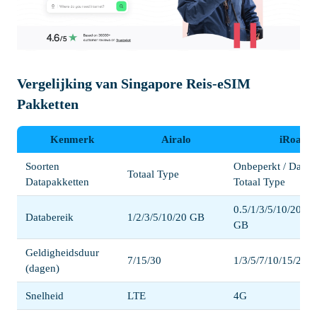
Vergelijking van Singapore Reis-eSIM
Pakketten
Kenmerk
Airalo
iRoaml
Soorten
Onbeperkt / Dageli
Totaal Type
Datapakketten
Totaal Type
0.5/1/3/5/10/20/5
Databereik
1/2/3/5/10/20 GB
GB
Geldigheidsduur
7/15/30
1/3/5/7/10/15/20/3
(dagen)
Snelheid
LTE
4G