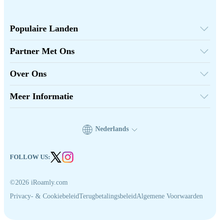
Populaire Landen
Verenigde Staten
Verenigd Koninkrijk
Partner Met Ons
Turkije
Groothandelsplatform
Frankrijk
Verwijs & Verdien
Thailand
Over Ons
Affiliate Programmama
Japan
Over iRoamly
API Documenten
Italië
Neem Contact Op
India
Meer Informatie
Spanje
Ondersteuningscentrum
Gegevenscalculator
eSIM Beoordelingen
Auteursteam
Nederlands
Ondersteunde eSIM-apparaten
eSIM-kennis
FOLLOW US:
©2026 iRoamly.com
Privacy- & Cookiebeleid
Terugbetalingsbeleid
Algemene Voorwaarden