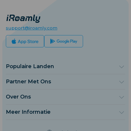
support@iroamly.com
Populaire Landen
Verenigde Staten
Verenigd Koninkrijk
Partner Met Ons
Turkije
Groothandelsplatform
Frankrijk
Verwijs & Verdien
Over Ons
Thailand
Affiliate Programmama
Over iRoamly
Japan
API Documenten
Neem Contact Op
Italië
Meer Informatie
India
Ondersteuningscentrum
Spanje
Gegevenscalculator