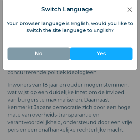
Welke vorm van democratie
Switch Language
heeft Japan?
Your browser language is English, would you like to
Vertegenwoordigde democratie. Dit is de
switch the site language to English?
democratische vorm in Japan, waarbij gekozen
vertegenwoordigers optreden voor burgers.
Japan heeft bovendien een sterke democratische
No
Yes
basis, met een politiek systeem van meerdere
partijen, wat ruimte biedt voor verschillende
concurrerende politiek ideologieën.
Inwoners van 18 jaar en ouder mogen stemmen,
wat wijst op een duidelijke inzet om de invloed
van burgers te maximaliseren. Daarnaast
kenmerkt Japans democratie zich door een hoge
mate van overheids-transparantie en
verantwoordelijkheid, ondersteund door een vrije
pers en een onafhankelijke rechterlijke macht.