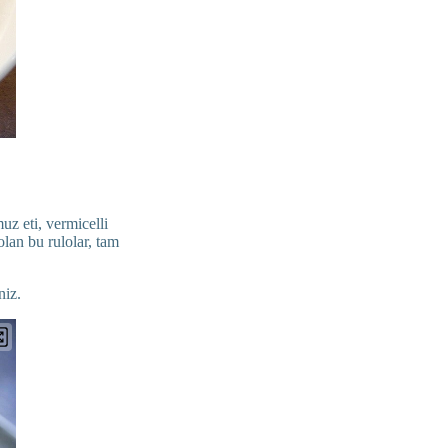
uz eti, vermicelli
olan bu rulolar, tam
niz.