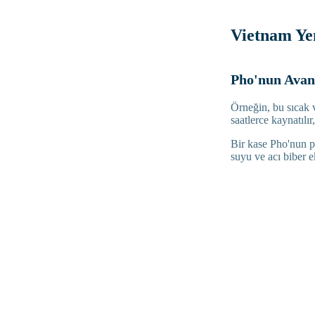
Vietnam Ye
Pho'nun Avant
Örneğin, bu sıcak v
saatlerce kaynatılı
Bir kase Pho'nun pr
suyu ve acı biber e