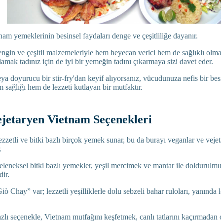
nam yemeklerinin besinsel faydaları denge ve çeşitliliğe dayanır.
ngin ve çeşitli malzemeleriyle hem heyecan verici hem de sağlıklı olma
amak tadınız için de iyi bir yemeğin tadını çıkarmaya sizi davet eder.
eya doyurucu bir stir-fry'dan keyif alıyorsanız, vücudunuza nefis bir bes
sağlığı hem de lezzeti kutlayan bir mutfaktır.
ejetaryen Vietnam Seçenekleri
zzetli ve bitki bazlı birçok yemek sunar, bu da burayı veganlar ve vejeta
r.
eneksel bitki bazlı yemekler, yeşil mercimek ve mantar ile doldurulmuş 
dir.
 Chay” var; lezzetli yeşilliklerle dolu sebzeli bahar ruloları, yanında le
zlı seçenekle, Vietnam mutfağını keşfetmek, canlı tatlarını kaçırmadan 