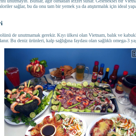
rını unutmayın. Bunlar, ağır olmadan lezzet sunar. Geleneksel bir Vietn
loriler sağlar, bu da onu tam bir yemek ya da atıştırmalık için ideal yapa
i
rolünü de unutmamak gerekir. Kıyı ülkesi olan Vietnam, balık ve kabuk
lanır. Bu deniz ürünleri, kalp sağlığına faydası olan sağlıklı omega-3 yağ 