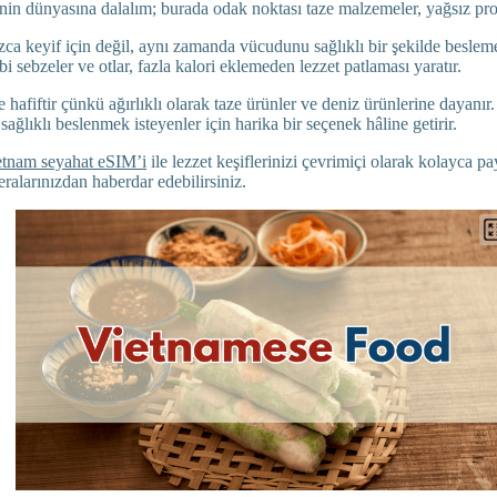
in dünyasına dalalım; burada odak noktası taze malzemeler, yağsız prote
zca keyif için değil, aynı zamanda vücudunu sağlıklı bir şekilde besleme
bi sebzeler ve otlar, fazla kalori eklemeden lezzet patlaması yaratır.
 hafiftir çünkü ağırlıklı olarak taze ürünler ve deniz ürünlerine dayanı
sağlıklı beslenmek isteyenler için harika bir seçenek hâline getirir.
tnam seyahat eSIM’i
ile lezzet keşiflerinizi çevrimiçi olarak kolayca pay
ralarınızdan haberdar edebilirsiniz.