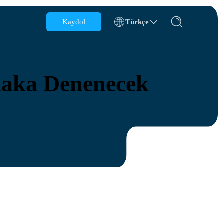
Kaydol
Türkçe
Belçika
Brunei
tlaka Denenecek
Şili
Çin
Çek Cumhuriyeti
Danimarka
Estonya