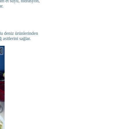
am et suyu, hidrasyon,
r.
lu deniz ürünlerinden
asitlerini sağlar.