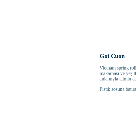
Goi Cuon
Vietnam spring roll
makarnası ve yeşill
anlamıyla tatmin ed
Fıstık sosuna batıra