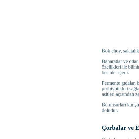
Bok choy, salatalık 
Baharatlar ve otlar
özellikleri ile bil
besinler içerir.
Fermente gıdalar, b
probiyotikleri sağ
asitleri açısından z
Bu unsurları karışt
doludur.
Çorbalar ve E