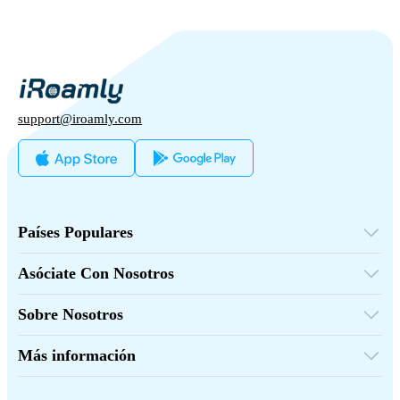
support@iroamly.com
Países Populares
Estados Unidos
Reino Unido
Asóciate Con Nosotros
Turquía
Plataforma Mayorista
Francia
Referir y Ganar
Tailandia
Sobre Nosotros
Programa de afiliados
Japón
Sobre iRoamly
Documentación de API
Italia
Contáctanos
India
Más información
España
Centro de Soporte
Calculadora de Datos