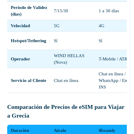
Período de Validez
7/15/30
1 a 30 días
(días)
Velocidad
5G
4G
Hotspot/Tethering
Sí
Sí
WIND HELLAS
Operador
T-Mobile / AT&T
(Nova)
Chat en línea /
Servicio al Cliente
Chat en línea
WhatsApp / Email 
INS
Comparación de Precios de eSIM para Viajar
a Grecia
Duración
Airalo
iRoamly