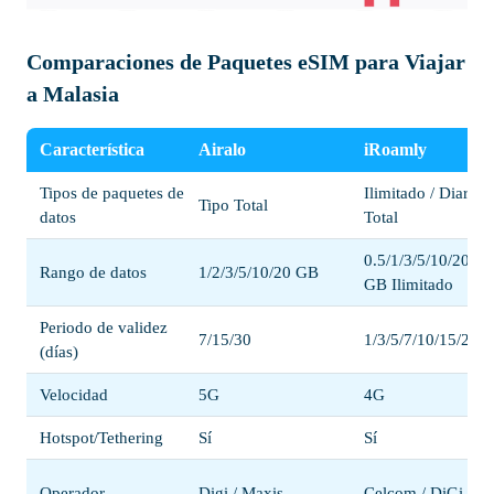
Comparaciones de Paquetes eSIM para Viajar
a Malasia
Característica
Airalo
iRoamly
Tipos de paquetes de
Ilimitado / Diario /
Tipo Total
datos
Total
0.5/1/3/5/10/20/50
Rango de datos
1/2/3/5/10/20 GB
GB Ilimitado
Periodo de validez
7/15/30
1/3/5/7/10/15/20/3
(días)
Velocidad
5G
4G
Hotspot/Tethering
Sí
Sí
Operador
Digi / Maxis
Celcom / DiGi