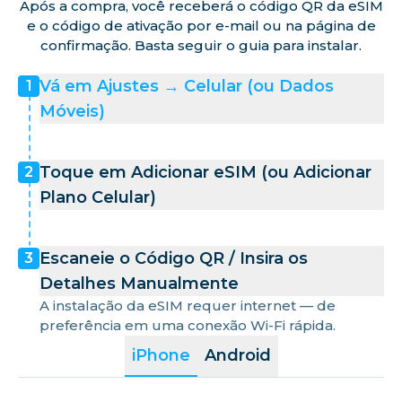
Após a compra, você receberá o código QR da eSIM
e o código de ativação por e-mail ou na página de
Noruega
confirmação. Basta seguir o guia para instalar.
Vá em Ajustes → Celular (ou Dados
1
Polônia
Móveis)
Portugal
Toque em Adicionar eSIM (ou Adicionar
2
Plano Celular)
Romênia
Escaneie o Código QR / Insira os
3
Region.san marino
Detalhes Manualmente
A instalação da eSIM requer internet — de
preferência em uma conexão Wi-Fi rápida.
Eslováquia
iPhone
Android
Eslovênia