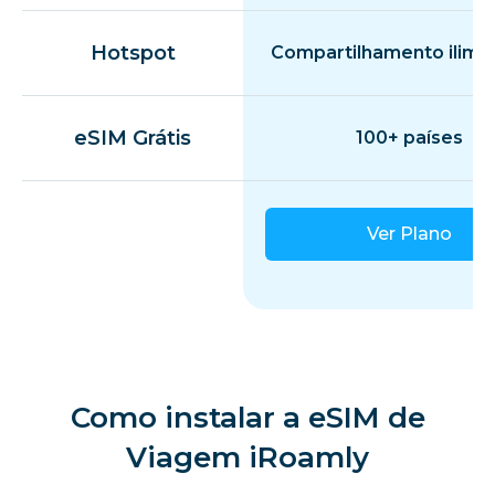
Letônia
Hotspot
Compartilhamento ilimi
Liechtenstein
eSIM Grátis
100+ países
Lituânia
Ver Plano
Luxemburgo
Malta
Mônaco
Como instalar a eSIM de
Viagem iRoamly
Países Baixos