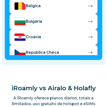
Bélgica
Bulgária
Croácia
República Checa
Dinamarca
Estônia
iRoamly vs Airalo & Holafly
A iRoamly oferece planos diários, totais e
Finlândia
ilimitados, uso gratuito de hotspot e eSIMs