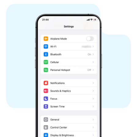
Espanha
Suécia
Suíça
Reino Unido
Region.vatican city