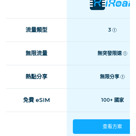
匈牙利
流量類型
3
冰岛
無限流量
無突發限速
愛爾蘭
意大利
熱點分享
無限分享
拉脫維亞
免費 eSIM
100+ 國家
列支敦士登
查看方案
立陶宛