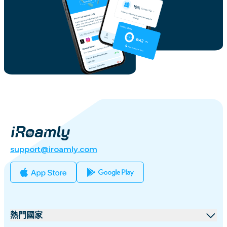
support@iroamly.com
熱門國家