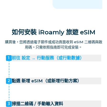
盧森堡
馬耳他
如何安裝 iRoamly 旅遊 eSIM
購買後，您將透過電子郵件或成功頁面收到 eSIM 二維碼與啟
摩納哥
用碼。只需依照指南即可完成安裝。
前往 設定 → 行動服務（或行動數據）
1
荷蘭
挪威
點選 新增 eSIM（或新增行動方案）
2
波蘭
掃描二維碼 / 手動輸入資料
3