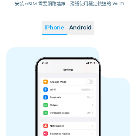
葡萄牙
安裝 eSIM 需要網路連線，建議使用穩定快速的 Wi-Fi。
羅馬尼亞
iPhone
Android
Region.san marino
斯洛伐克
斯洛維尼亞
西班牙
瑞典