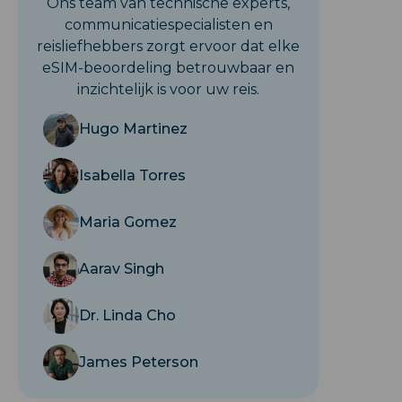
Ons team van technische experts,
communicatiespecialisten en
reisliefhebbers zorgt ervoor dat elke
eSIM-beoordeling betrouwbaar en
inzichtelijk is voor uw reis.
Hugo Martinez
Isabella Torres
Maria Gomez
Aarav Singh
Dr. Linda Cho
James Peterson