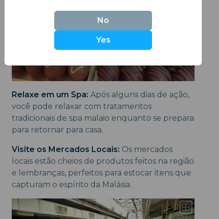
No
Yes
Relaxe em um Spa:
Após alguns dias de ação,
você pode relaxar com tratamentos
tradicionais de spa malaio enquanto se prepara
para retornar para casa.
Visite os Mercados Locais:
Os mercados
locais estão cheios de produtos feitos na região
e lembranças, perfeitos para estocar itens que
capturam o espírito da Malásia.