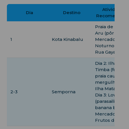
Atividades
Dia
Destino
Recomendada
Praia de Tanjo
Aru (pôr do sol
1
Kota Kinabalu
Mercado
Noturno Api Ap
Rua Gaya
Dia 2: Ilha Tim
Timba (fotos n
praia cauda),
mergulho na
Ilha Mataking;
2-3
Semporna
Dia 3: Lover Ba
(parasailing,
banana boat),
Mercado de
Frutos do Mar