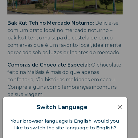
Bak Kut Teh no Mercado Noturno:
Delicie-se
com um prato local no mercado noturno –
bak kut teh, uma sopa de costela de porco
com ervas que é um favorito local, idealmente
apreciada sob as luzes brilhantes do mercado.
Compras de Chocolate Especial:
O chocolate
feito na Malásia é mais do que apenas
confeitaria, são histórias moldadas em cacau.
Compre alguns como lembranças incomuns
da sua viagem.
Switch Language
Your browser language is English, would you
like to switch the site language to English?