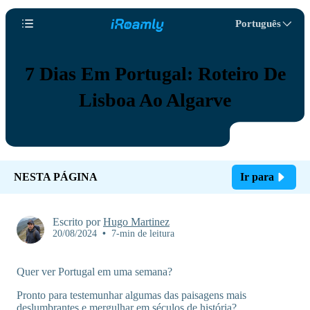
Português
7 Dias Em Portugal: Roteiro De
Lisboa Ao Algarve
NESTA PÁGINA
Ir para
Escrito por
Hugo Martinez
20/08/2024
•
7-min de leitura
Quer ver Portugal em uma semana?
Pronto para testemunhar algumas das paisagens mais
deslumbrantes e mergulhar em séculos de história?