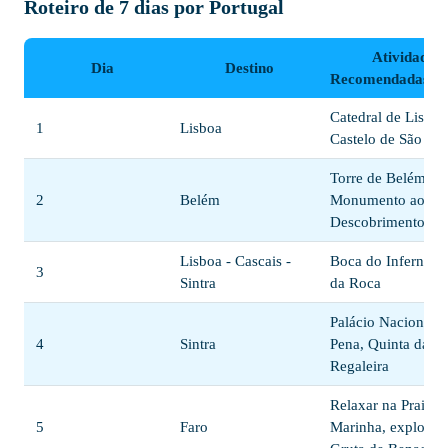
Roteiro de 7 dias por Portugal
Atividades
Dia
Destino
Recomendadas/Ro
Catedral de Lisboa
1
Lisboa
Castelo de São Jor
Torre de Belém,
2
Belém
Monumento aos
Descobrimentos
Lisboa - Cascais -
Boca do Inferno, 
3
Sintra
da Roca
Palácio Nacional d
4
Sintra
Pena, Quinta da
Regaleira
Relaxar na Praia d
5
Faro
Marinha, explorar 