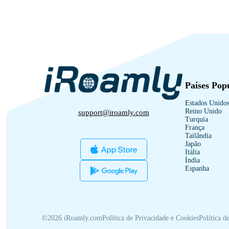
Países Pop
Estados Unido
Reino Unido
support@iroamly.com
Turquia
França
Tailândia
Japão
Itália
Índia
Espanha
©2026 iRoamly.com
Política de Privacidade e Cookies
Política 