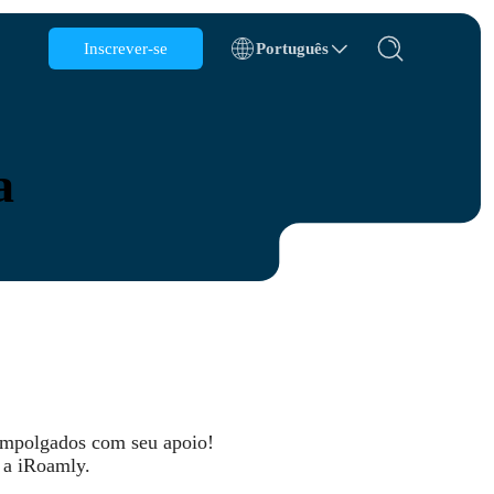
Inscrever-se
Português
Bélgica
Brunei
a
Chile
China
República Tcheca
Dinamarca
Estônia
empolgados com seu apoio!
 a iRoamly.
s