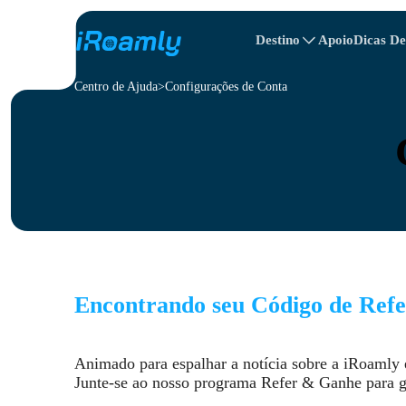
Destino
Apoio
Dicas D
Centro de Ajuda
Itinerário De Viagem
Configurações de Conta
eSIMs Locais
Todos os Destino
Todos os destinos
Albânia
Canada
eSIMs Regionais
Bulgária
Congo
República Domi
Encontrando seu Código de Ref
Animado para espalhar a notícia sobre a iRoaml
Junte-se ao nosso programa Refer & Ganhe para ga