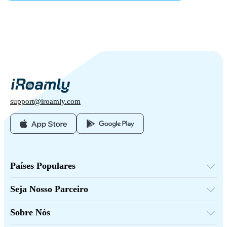
support@iroamly.com
Países Populares
Estados Unidos
Reino Unido
Seja Nosso Parceiro
Turquia
Plataforma de Atacado
França
Indique e Ganhe
Tailândia
Sobre Nós
Programa de Afiliados
Japão
Sobre iRoamly
Documentação da API
Itália