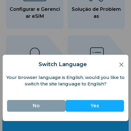
Configurar e Gerenci
Solução de Problem
ar eSIM
as
Switch Language
Configurações de C
Faturamento
Your browser language is English, would you like to
onta
switch the site language to English?
No
Yes