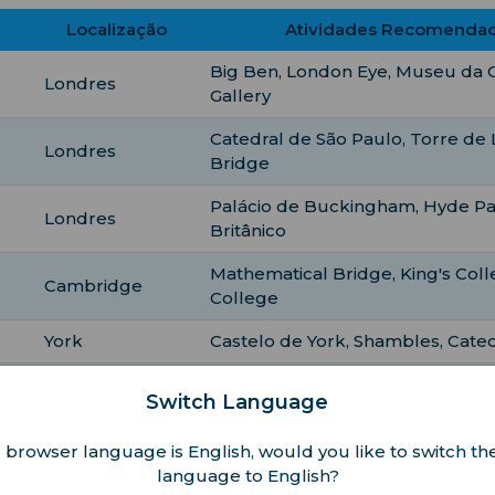
Localização
Atividades Recomendad
Big Ben, London Eye, Museu da C
Londres
Gallery
Catedral de São Paulo, Torre de
Londres
Bridge
Palácio de Buckingham, Hyde P
Londres
Britânico
Mathematical Bridge, King's Colle
Cambridge
College
York
Castelo de York, Shambles, Cated
Castelo de Edimburgo, Princes St
Edimburgo
Switch Language
Nacional da Escócia
 browser language is English, would you like to switch the
Royal Mile, Catedral de St Giles,
Edimburgo
language to English?
da Escócia