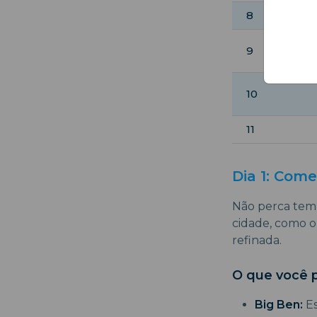
8
9
10
11
Dia 1: Com
Não perca temp
cidade, como o
refinada.
O que você p
Big Ben:
Es