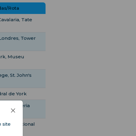
as/Rota
avalaria, Tate
 Londres, Tower
ark, Museu
ge, St. John's
ral de York
reet, Galeria
 site
 Museu Nacional