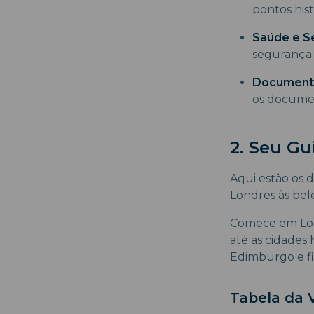
pontos hist
Saúde e S
segurança.
Documenta
os documen
2. Seu Gu
Aqui estão os d
Londres às bele
Comece em Lond
até as cidades
Edimburgo e fin
Tabela da V