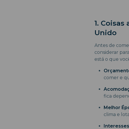
1. Coisas
Unido
Antes de começ
considerar par
está o que voc
Orçament
comer e qua
Acomodaç
fica depen
Melhor Épo
clima e lot
Interesses