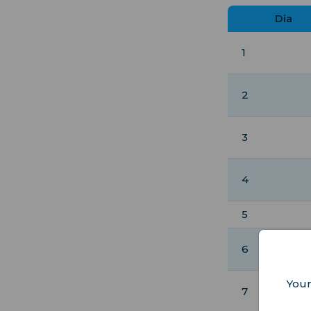
Dia
1
2
3
4
5
6
Your
7