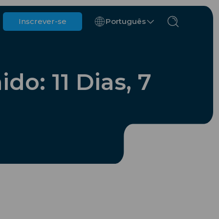
Inscrever-se
Português
Bélgica
Brunei
o: 11 Dias, 7
Chile
China
República Tcheca
Dinamarca
Estônia
nos