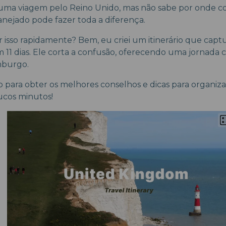
ma viagem pelo Reino Unido, mas não sabe por onde 
anejado pode fazer toda a diferença.
 isso rapidamente? Bem, eu criei um itinerário que capt
11 dias. Ele corta a confusão, oferecendo uma jornada cla
mburgo.
 para obter os melhores conselhos e dicas para organi
ucos minutos!