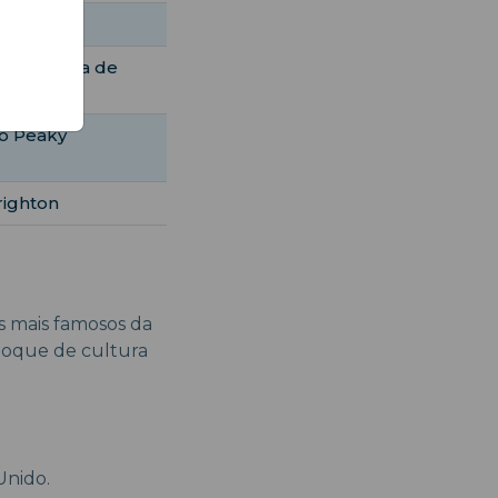
 Hill
site a casa de
ho Peaky
righton
s mais famosos da
toque de cultura
Unido.