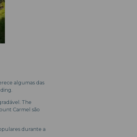
ferece algumas das
nding.
gradável. The
Mount Carmel são
populares durante a