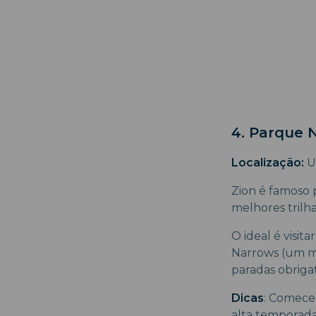
4. Parque 
Localização:
U
Zion é famoso 
melhores trilha
O ideal é visit
Narrows (um ma
paradas obrigat
Dicas
: Comece 
alta temporada