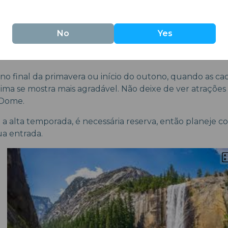
alifórnia
penhascos de granito, as cachoeiras majestosas e os bo
No
Yes
semite impressionam a todos. Se você é apaixonado por 
, Yosemite é o destino ideal.
 no final da primavera ou início do outono, quando as ca
lima se mostra mais agradável. Não deixe de ver atrações
 Dome.
 a alta temporada, é necessária reserva, então planeje 
ua entrada.