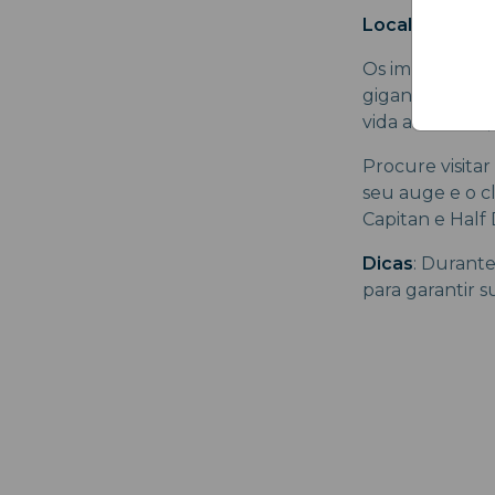
Localização:
C
Os imponentes 
gigantes de Yo
vida ao ar livre
Procure visitar
seu auge e o c
Capitan e Half
Dicas
: Durante
para garantir s