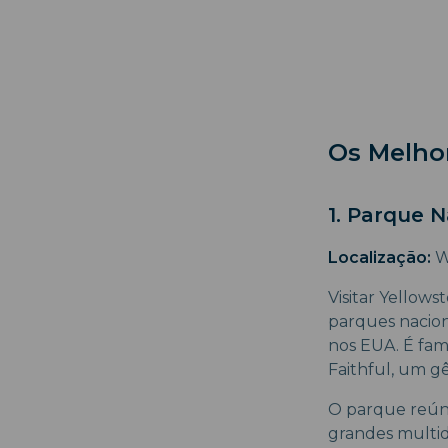
Os Melhor
1. Parque 
Localização:
W
Visitar Yellow
parques nacio
nos EUA. É fa
Faithful, um g
O parque reúne
grandes multidõ