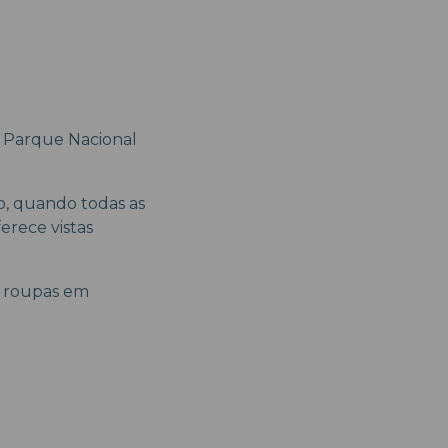
 o Parque Nacional
o, quando todas as
erece vistas
e roupas em