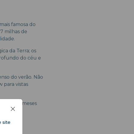
 mais famosa do
7 milhas de
idade.
ca da Terra; os
profundo do céu e
enso do verão. Não
 para vistas
durante os meses
 site