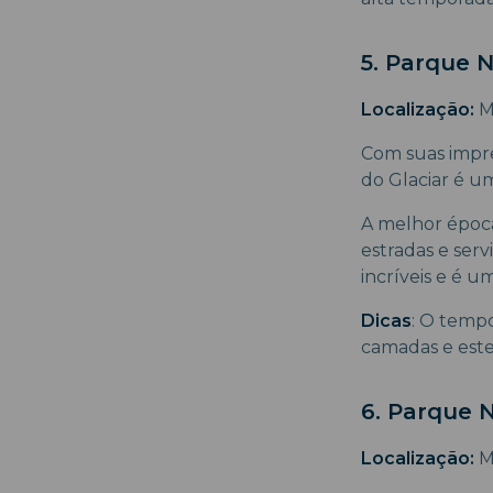
5. Parque N
Localização:
M
Com suas impres
do Glaciar é u
A melhor época
estradas e serv
incríveis e é u
Dicas
: O temp
camadas e este
6. Parque 
Localização:
M