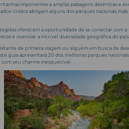
ntanhas imponentes a amplas paisagens desérticas e exu
Estados Unidos abrigam alguns dos parques nacionais mai
otegidas oferecem a oportunidade de se conectar com a 
icos e vivenciar a incrível diversidade geográfica do país
isitante de primeira viagem ou alguém em busca de de
 este guia apresentará 20 dos melhores parques nacionais 
 com seu charme inesquecível.