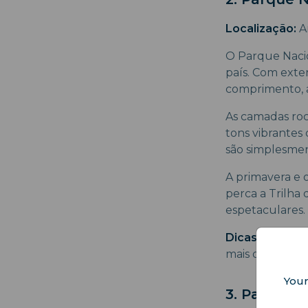
Localização:
A
O Parque Nacio
país. Com exte
comprimento, a
As camadas roc
tons vibrantes
são simplesmen
A primavera e o
perca a Trilha
espetaculares.
Dicas
: Sempre 
mais quentes.
Your
3. Parque 