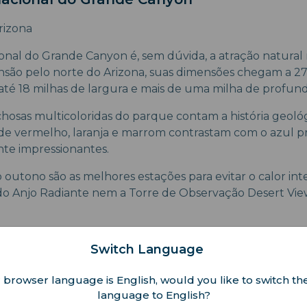
rizona
nal do Grande Canyon é, sem dúvida, a atração natural
nsão pelo norte do Arizona, suas dimensões chegam a 27
té 18 milhas de largura e mais de uma milha de profund
hosas multicoloridas do parque contam a história geológi
 de vermelho, laranja e marrom contrastam com o azul 
te impressionantes.
 outono são as melhores estações para evitar o calor int
 do Anjo Radiante nem a Torre de Observação Desert View
leve bastante água, especialmente se for fazer trilhas 
Switch Language
 browser language is English, would you like to switch the
Nacional de Yosemite
language to English?