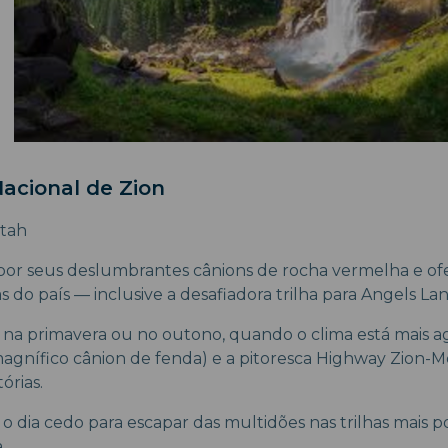
Nacional de Zion
tah
por seus deslumbrantes cânions de rocha vermelha e o
s do país — inclusive a desafiadora trilha para Angels La
ar na primavera ou no outono, quando o clima está mais a
gnífico cânion de fenda) e a pitoresca Highway Zion-
órias.
o dia cedo para escapar das multidões nas trilhas mais 
.