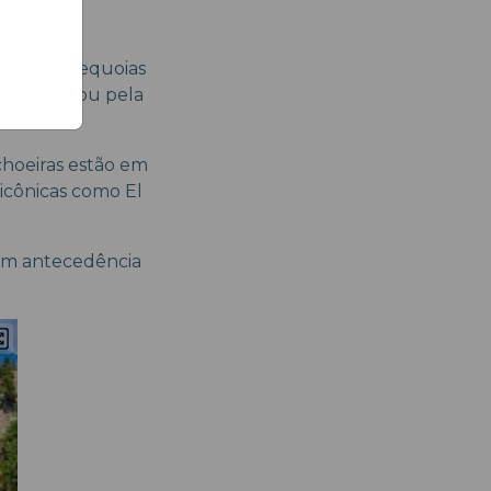
sques de sequoias
aventura ou pela
choeiras estão em
 icônicas como El
com antecedência