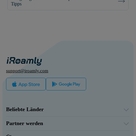
Tipps
support@iroamly.com
Beliebte Länder
Vereinigte Staaten
Vereinigtes Königreich
Partner werden
Türkei
Großhandelsplattform
Frankreich
Empfehlen & Verdienen
Thailand