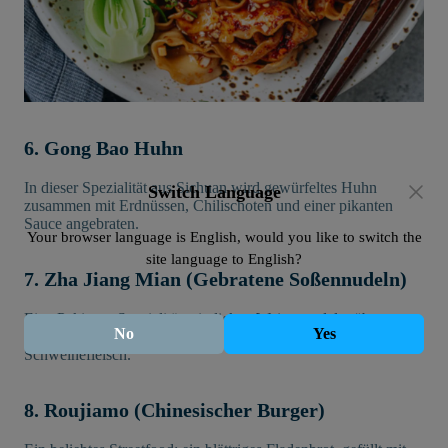
6. Gong Bao Huhn
In dieser Spezialität aus Sichuan wird gewürfeltes Huhn
Switch Language
zusammen mit Erdnüssen, Chilischoten und einer pikanten
Sauce angebraten.
Your browser language is English, would you like to switch the
site language to English?
7. Zha Jiang Mian (Gebratene Soßennudeln)
Eine Pekinger Spezialität mit dicken Weizennudeln, überzogen
No
Yes
mit würziger Sojabohnenpaste und zerkleinertem
Schweinefleisch.
8. Roujiamo (Chinesischer Burger)