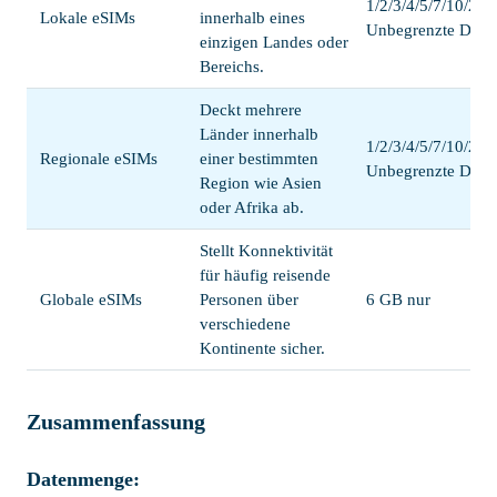
1/2/3/4/5/7/10/20/
Lokale eSIMs
innerhalb eines
Unbegrenzte Date
einzigen Landes oder
Bereichs.
Deckt mehrere
Länder innerhalb
1/2/3/4/5/7/10/20/
Regionale eSIMs
einer bestimmten
Unbegrenzte Date
Region wie Asien
oder Afrika ab.
Stellt Konnektivität
für häufig reisende
Globale eSIMs
Personen über
6 GB nur
verschiedene
Kontinente sicher.
Zusammenfassung
Datenmenge: