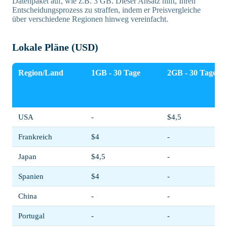
Datenpaket auf, wie z.B. 3 GB. Dieser Ansatz hilft, Ihren
Entscheidungsprozess zu straffen, indem er Preisvergleiche
über verschiedene Regionen hinweg vereinfacht.
Lokale Pläne (USD)
Region/Land
1GB - 30 Tage
2GB - 30 Tage
USA
-
$4,5
Frankreich
$4
-
Japan
$4,5
-
Spanien
$4
-
China
-
-
Portugal
-
-