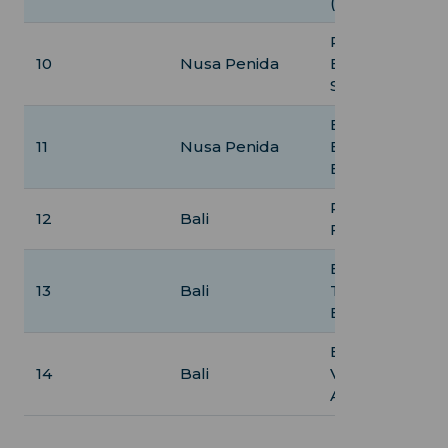
(Tempel, Märk
Reise nach Nus
10
Nusa Penida
Erkundung des
Strands
Erkundung von
11
Nusa Penida
Billabong und
Beach
Rückkehr nach 
12
Bali
Freizeitaktivitä
Besuch des Ul
13
Bali
Tempels, kulin
Erlebnisse
Entspannung, 
14
Bali
Vorbereitung a
Abreise