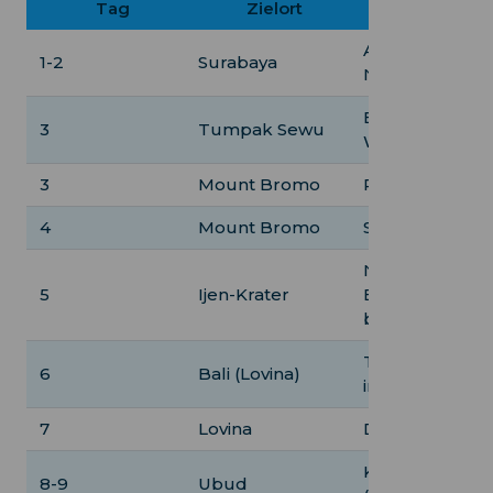
Tag
Zielort
Aktivi
Ankunft, Einka
1-2
Surabaya
Notwendigkeite
Besuch des T
3
Tumpak Sewu
Wasserfalls
3
Mount Bromo
Reise nach Br
4
Mount Bromo
Sonnenaufgan
Nachtwanderun
5
Ijen-Krater
Blaue Flamme
beobachten
Transfer nach 
6
Bali (Lovina)
in Lovina
7
Lovina
Delfinbeobac
Kulturelle Tou
8-9
Ubud