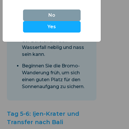
No
Yes
Bringen Sie eine
wasserdichte Jacke mit, da
der Bereich um den
Wasserfall neblig und nass
sein kann.
Beginnen Sie die Bromo-
Wanderung früh, um sich
einen guten Platz für den
Sonnenaufgang zu sichern.
Tag 5-6: Ijen-Krater und
Transfer nach Bali