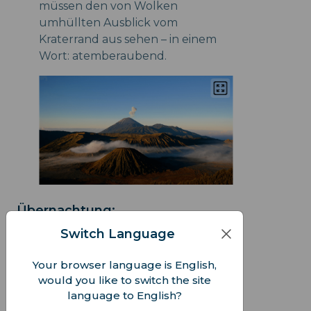
müssen den von Wolken
umhüllten Ausblick vom
Kraterrand aus sehen – in einem
Wort: atemberaubend.
Übernachtung:
Switch Language
Übernachten Sie in der Nähe des
Mount Bromo, um einen einfachen
Your browser language is English,
Start für die
would you like to switch the site
Sonnenaufgangswanderung zu
language to English?
gewährleisten.