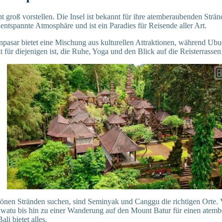
 groß vorstellen. Die Insel ist bekannt für ihre atemberaubenden Stränd
entspannte Atmosphäre und ist ein Paradies für Reisende aller Art.
pasar bietet eine Mischung aus kulturellen Attraktionen, während Ubu
t für diejenigen ist, die Ruhe, Yoga und den Blick auf die Reisterrasse
önen Stränden suchen, sind Seminyak und Canggu die richtigen Orte. 
watu bis hin zu einer Wanderung auf den Mount Batur für einen atem
li bietet alles.