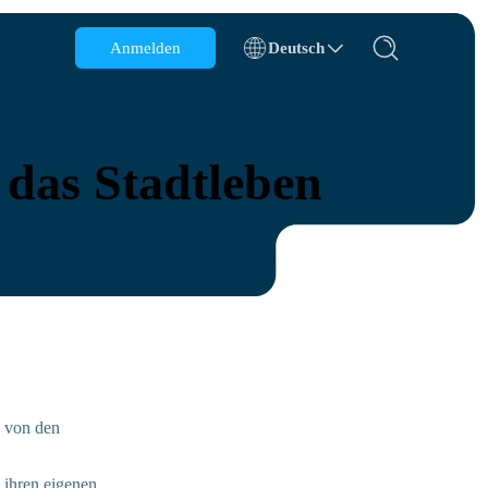
Anmelden
Deutsch
Belgien
Brunei
 das Stadtleben
Chile
China
Tschechische Republik
Dänemark
Estland
e von den
 ihren eigenen