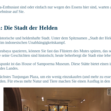
a-Enthusiast sind oder einfach nur wegen des Essens hier sind, warten a
ebnisse auf Sie.
: Die Stadt der Helden
historische und heldenhafte Stadt. Unter dem Spitznamen „Stadt der Hel
e im indonesischen Unabhängigkeitskampf.
abaya spazieren, können Sie fast das Flüstern des Mutes spüren, das s
e seine Geschichten sind historisch; heute beherbergt die Stadt eine le
punkt ist das House of Sampoerna Museum. Diese Stätte bietet einen in
 des Landes.
ächstes Tunjungan Plaza, um ein wenig einzukaufen (und mehr zu essen
nden. Für etwas mehr Natur und Tiere machen Sie einen Ausflug in de