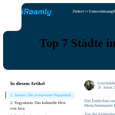
Zielort
Unterstützung
R
Lokale eSIMs
Reiseplan
Alle Ziele
Alle Reiseziele
Albanien
Canada
Regionale eSIMs
Top 7 Städte i
Bulgarien
Kongo
In diesem Artikel
Geschrieb
26. Januar 
1. Jakarta: Die pulsierende Hauptstadt
Das Entdecken von 
2. Yogyakarta: Das kulturelle Herz
Menschenmassen Bal
von Java
Von der weitläufig