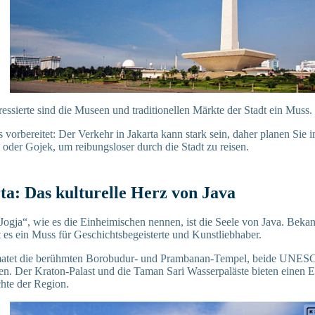
ressierte sind die Museen und traditionellen Märkte der Stadt ein Muss.
s vorbereitet: Der Verkehr in Jakarta kann stark sein, daher planen Sie
oder Gojek, um reibungsloser durch die Stadt zu reisen.
ta: Das kulturelle Herz von Java
Jogja“, wie es die Einheimischen nennen, ist die Seele von Java. Bekann
st es ein Muss für Geschichtsbegeisterte und Kunstliebhaber.
matet die berühmten Borobudur- und Prambanan-Tempel, beide UNES
ten. Der Kraton-Palast und die Taman Sari Wasserpaläste bieten einen Ei
chte der Region.