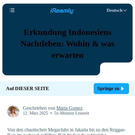
Deutsch
Erkundung Indonesiens
Nachtleben: Wohin & was
erwarten
Auf DIESER SEITE
Springe zu
Geschrieben von
Maria Gomez
12. März 2025
•
5x-Minuten Lesezeit
Von den chaotischen Megaclubs in Jakarta bis zu den Reggae-