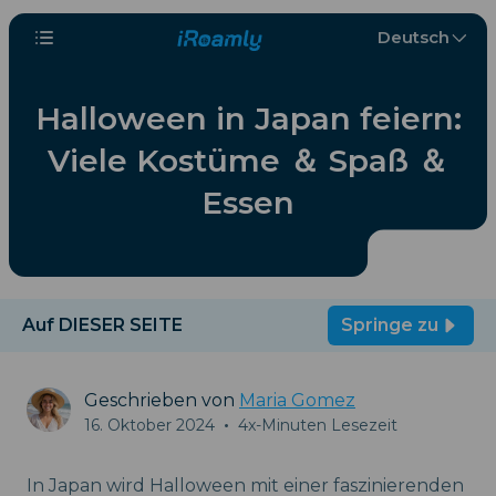
Deutsch
Halloween in Japan feiern:
Viele Kostüme ＆ Spaß ＆
Essen
Auf DIESER SEITE
Springe zu
Geschrieben von
Maria Gomez
16. Oktober 2024
•
4x-Minuten Lesezeit
In Japan wird Halloween mit einer faszinierenden