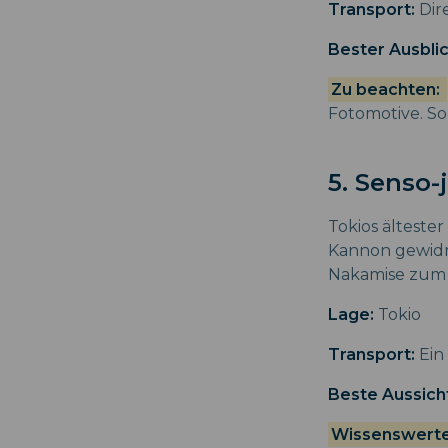
Transport:
Dir
Bester Ausblic
Zu beachten:
Fotomotive. S
5. Senso-
Tokios ältester
Kannon gewidm
Nakamise zum
Lage:
Tokio
Transport:
Ein
Beste Aussich
Wissenswert