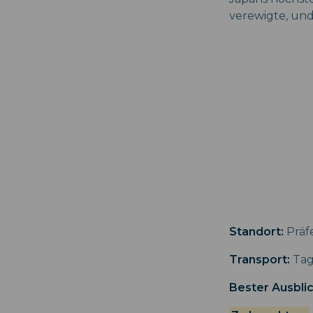
verewigte, und 
Standort:
Präf
Transport:
Tag
Bester Ausblic