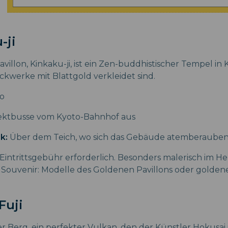
-ji
illon, Kinkaku-ji, ist ein Zen-buddhistischer Tempel in 
ckwerke mit Blattgold verkleidet sind.
o
ektbusse vom Kyoto-Bahnhof aus
ck:
Über dem Teich, wo sich das Gebäude atemberauben
Eintrittsgebühr erforderlich. Besonders malerisch im He
. Souvenir: Modelle des Goldenen Pavillons oder golde
Fuji
r Berg, ein perfekter Vulkan, den der Künstler Hokusai