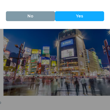
ramble Crossing in Tokio gilt als der belebteste Fußgä
cherlich einer der meistfotografierten.
No
Yes
o