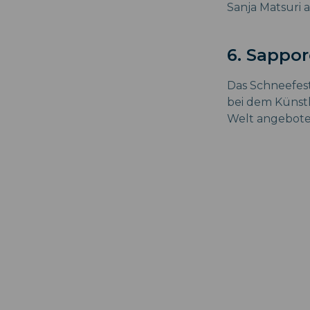
Sanja Matsuri 
6. Sappor
Das Schneefesti
bei dem Künstl
Welt angebote