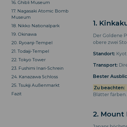
16. Ghibli Museum
17. Nagasaki Atomic Bomb
Museum
1. Kinkaku
18. Nikko Nationalpark
19. Okinawa
Der Goldene Pav
obere zwei Sto
20. Ryoanji-Tempel
21. Todaiji-Tempel
Standort:
Kyot
22. Tokyo Tower
Transport:
Dir
23. Fushimi Inari-Schrein
Bester Ausbli
24. Kanazawa Schloss
25. Tsukiji Außenmarkt
Zu beachten:
Fazit
Blätter färben
2. Mount 
Japans höchste