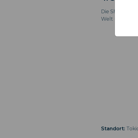
Die Shibuya Sc
Welt und ist si
Standort:
Toki