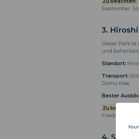
Zu beachten:
September. Sou
3. Hiros
Dieser Park is
und beherberg
Standort:
Hiro
Transport:
Str
Domu Mae
Bester Ausblic
Zu beachten:
Friedenszeremo
Your
4. Shibu