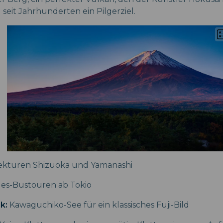
seit Jahrhunderten ein Pilgerziel.
ekturen Shizuoka und Yamanashi
es-Bustouren ab Tokio
k:
Kawaguchiko-See für ein klassisches Fuji-Bild