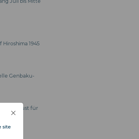
g Juli bis Mitte
f Hiroshima 1945
elle Genbaku-
ch im August für
s
 site