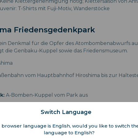
Keine Klettergenehmigung nötig; Klettersaison von Anfan
venir: T-Shirts mit Fuji-Motiv, Wanderstöcke
hima Friedensgedenkpark
t ein Denkmal für die Opfer des Atombombenabwurfs au
t die Genbaku-Kuppel sowie das Friedensmuseum.
shima
aßenbahn vom Hauptbahnhof Hiroshima bis zur Haltest
k:
A-Bomben-Kuppel vom Park aus
Parkeintritt frei; Museumseintritt kostenpflichtig. Besu
Switch Language
nien. Souvenir: Origami-Papiere und Kranich-Bastelset
 browser language is English, would you like to switch the
language to English?
ya Scramble