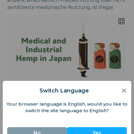
andere, einschließlich Freizeitnutzung oder nicht
zertifizierte medizinische Nutzung, ist illegal.
Switch Language
2. Strikte Kontrolle der
Your browser language is English, would you like to
Anbaulizenzen
switch the site language to English?
Die japanische Regierung ist sehr vorsichtig bei
der Vergabe von Lizenzen für den
Cannabisanbau.
No
Yes